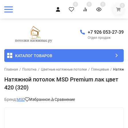
0
0
0
0
+7 926 053-27-39
Отдел продаж
КАТАЛОГ ТОВАРОВ
Главная
/
Полотна
/
Цветные натяжные потолки
/
Глянцевые
/
Натяжной
Натяжной потолок MSD Premium лак цвет
420 (320)
Бренд:
MSD
Избранное
Сравнение