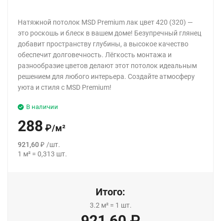
Натяжной потолок MSD Premium лак цвет 420 (320) —
это роскошь и блеск в вашем доме! Безупречный глянец
добавит пространству глубины, а высокое качество
обеспечит долговечность. Лёгкость монтажа и
разнообразие цветов делают этот потолок идеальным
решением для любого интерьера. Создайте атмосферу
уюта и стиля с MSD Premium!
В наличии
288
₽
/
м²
921,60
₽
/
шт.
1
м²
=
0,313
шт.
Итого:
3.2
м²
=
1
шт.
921,60
₽