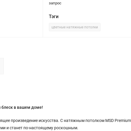
запрос
Тэги
цветные натяжные потолки
и блеск в вашем доме!
тоящее произведение искусства. С натяжным потолком MSD Premium
ками и станет по-настоящему роскошным.