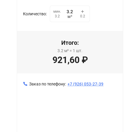
мин.
Количество:
0.2
3.2
м²
Итого:
3.2
м²
=
1
шт.
921,60
₽
Заказ по телефону:
+7 (926) 053-27-39
Натяжной потолок MSD Premium лак цвет 235 (320)