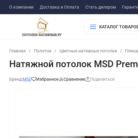
О компании
Доставка и Оплата
Стать дилером
Гарант
КАТАЛОГ ТОВАРО
Главная
/
Полотна
/
Цветные натяжные потолки
/
Глянц
Натяжной потолок MSD Premi
Бренд:
MSD
Избранное
Сравнение
Поделиться