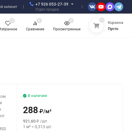
+7 926 053-27-39
й кабинет
Отдел продаж
0
0
0
0
Корзина
Пусто
Избранное
Сравнение
Просмотренные
В наличии
ком
ая
288
и
₽
/
м²
ают
921,60
₽
/
шт.
1
м²
=
0,313
шт.
MSD