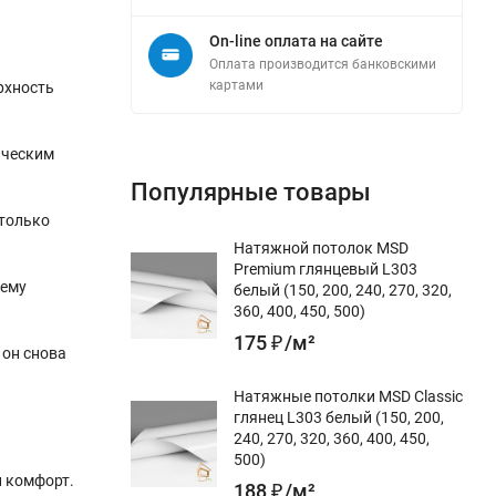
On-line оплата на сайте
Оплата производится банковскими
картами
рхность
ическим
Популярные товары
 только
Натяжной потолок MSD
Premium глянцевый L303
 ему
белый (150, 200, 240, 270, 320,
360, 400, 450, 500)
175
₽
/
м²
 он снова
Натяжные потолки MSD Classic
глянец L303 белый (150, 200,
240, 270, 320, 360, 400, 450,
500)
и комфорт.
188
₽
/
м²