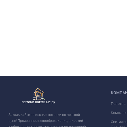
КОМПА
Полотна
Комплек
Заказывайте натяжные потолки по честной
цене! Прозрачное ценообразование, широкий
Светильн
выбор качественных материалов по доступной
Электри