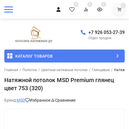
0
0
0
0
+7 926 053-27-39
Отдел продаж
КАТАЛОГ ТОВАРОВ
Главная
/
Полотна
/
Цветные натяжные потолки
/
Глянцевые
/
Натяжной
Натяжной потолок MSD Premium глянец
цвет 753 (320)
Бренд:
MSD
Избранное
Сравнение