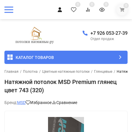
0
0
0
0
+7 926 053-27-39
Отдел продаж
КАТАЛОГ ТОВАРОВ
Главная
/
Полотна
/
Цветные натяжные потолки
/
Глянцевые
/
Натяжной
Натяжной потолок MSD Premium глянец
цвет 743 (320)
Бренд:
MSD
Избранное
Сравнение