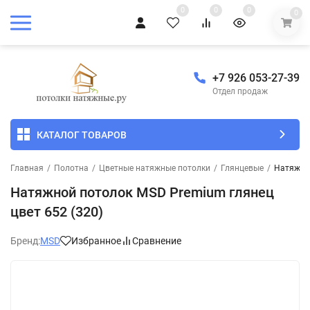
0
0
0
0
+7 926 053-27-39
Отдел продаж
КАТАЛОГ ТОВАРОВ
Главная
/
Полотна
/
Цветные натяжные потолки
/
Глянцевые
/
Натяжной
Натяжной потолок MSD Premium глянец
цвет 652 (320)
Бренд:
MSD
Избранное
Сравнение