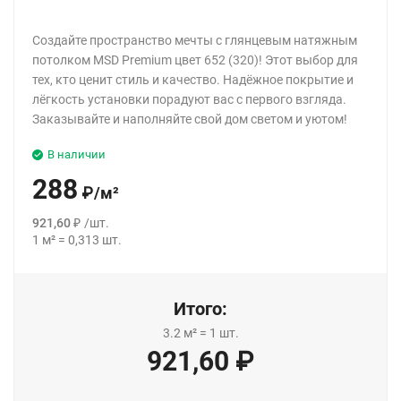
Создайте пространство мечты с глянцевым натяжным
потолком MSD Premium цвет 652 (320)! Этот выбор для
тех, кто ценит стиль и качество. Надёжное покрытие и
лёгкость установки порадуют вас с первого взгляда.
Заказывайте и наполняйте свой дом светом и уютом!
В наличии
288
₽
/
м²
921,60
₽
/
шт.
1
м²
=
0,313
шт.
Итого:
3.2
м²
=
1
шт.
921,60
₽