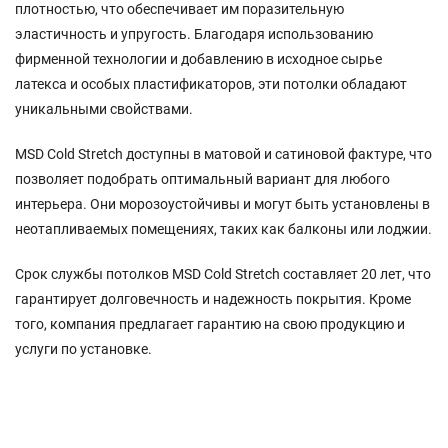
плотностью,
что
обеспечивает
им
поразительную
эластичность
и
упругость.
Благодаря
использованию
фирменной
технологии
и
добавлению
в
исходное
сырье
латекса
и
особых
пластификаторов,
эти
потолки
обладают
уникальными
свойствами.
MSD
Cold
Stretch
доступны
в
матовой
и
сатиновой
фактуре,
что
позволяет
подобрать
оптимальный
вариант
для
любого
интерьера.
Они
морозоустойчивы
и
могут
быть
установлены
в
неотапливаемых
помещениях,
таких
как
балконы
или
лоджии.
Срок
службы
потолков
MSD
Cold
Stretch
составляет
20
лет,
что
гарантирует
долговечность
и
надежность
покрытия.
Кроме
того,
компания
предлагает
гарантию
на
свою
продукцию
и
услуги
по
установке.