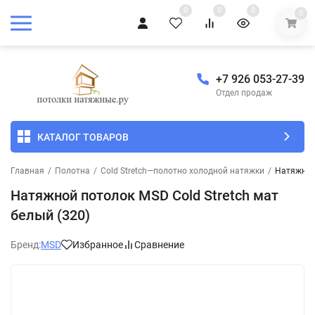
0
0
0
0
+7 926 053-27-39
Отдел продаж
КАТАЛОГ ТОВАРОВ
Главная
/
Полотна
/
Cold Stretch—полотно холодной натяжки
/
Натяжной 
Натяжной потолок MSD Cold Stretch мат
белый (320)
Бренд:
MSD
Избранное
Сравнение