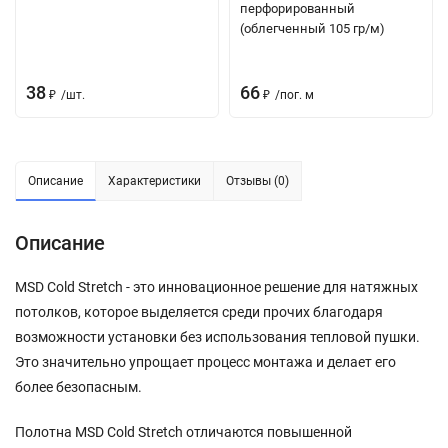
перфорированный
(облегченный 105 гр/м)
38
66
₽
/
шт.
₽
/
пог. м
Описание
Характеристики
Отзывы (0)
Описание
MSD
Cold
Stretch
- это
инновационное
решение
для
натяжных
потолков,
которое
выделяется
среди
прочих
благодаря
возможности
установки
без
использования
тепловой
пушки.
Это
значительно
упрощает
процесс
монтажа
и
делает
его
более
безопасным.
Полотна
MSD
Cold
Stretch
отличаются
повышенной