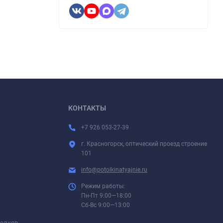
КОНТАКТЫ
+7 926 053-27-39
г. Красногорск, оптический проезд строение
101
info@potolkinatyajnie.ru
Режим работы:
Пн-Пт 9:00—18:00
Сб-Вс 9:00—13:00
толков