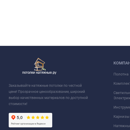
КОМПА
Полотна
Комплек
Заказывайте натяжные потолки по честной
цене! Прозрачное ценообразование, широкий
Светильн
выбор качественных материалов по доступной
Электри
стоимости!
Инструм
Карнизы
Натяжные