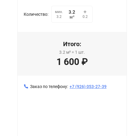
мин.
Количество:
0.2
3.2
м²
Итого:
3.2
м²
=
1
шт.
1 600
₽
Заказ по телефону:
+7 (926) 053-27-39
Натяжной потолок 901 декор 016 (320)