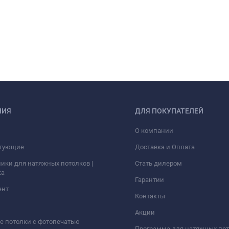
НИЯ
ДЛЯ ПОКУПАТЕЛЕЙ
О компании
тующие
Доставка и Оплата
ики для натяжных потолков |
Стать дилером
ка
Гарантии
ент
Контакты
Акции
 потолки с фотопечатью
Программа для натяжных по