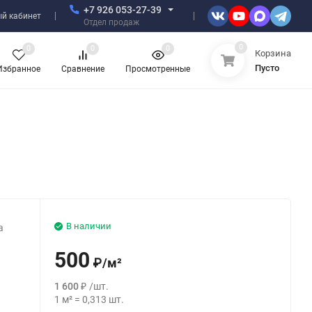
+7 926 053-27-39
й кабинет
Отдел продаж
0
0
0
0
Корзина
Пусто
Избранное
Сравнение
Просмотренные
В наличии
а
500
₽
/
м²
1 600
₽
/
шт.
1
м²
=
0,313
шт.