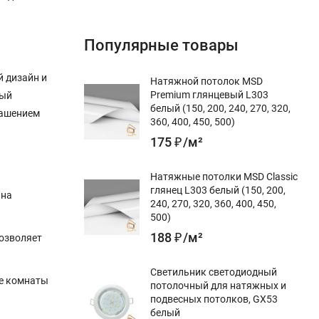
Популярные товары
й дизайн и
Натяжной потолок MSD
Premium глянцевый L303
рый
белый (150, 200, 240, 270, 320,
крашением
360, 400, 450, 500)
175
₽
/
м²
Натяжные потолки MSD Classic
глянец L303 белый (150, 200,
 на
240, 270, 320, 360, 400, 450,
500)
188
₽
/
м²
позволяет
Светильник светодиодный
ые комнаты
потолочный для натяжных и
подвесных потолков, GX53
белый