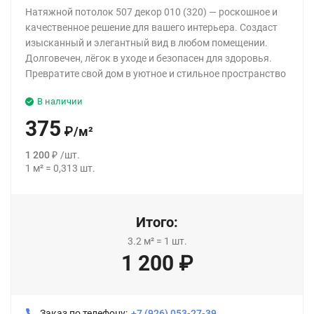
Натяжной потолок 507 декор 010 (320) — роскошное и
качественное решение для вашего интерьера. Создаст
изысканный и элегантный вид в любом помещении.
Долговечен, лёгок в уходе и безопасен для здоровья.
Превратите свой дом в уютное и стильное пространство
В наличии
375
₽
/
м²
1 200
₽
/
шт.
1
м²
=
0,313
шт.
Итого:
3.2
м²
=
1
шт.
1 200
₽
Заказ по телефону:
+7 (926) 053-27-39