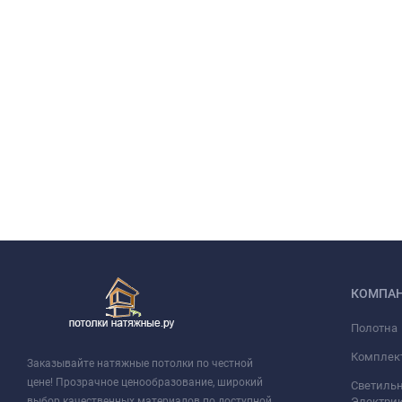
КОМПА
Полотна
Комплек
Заказывайте натяжные потолки по честной
цене! Прозрачное ценообразование, широкий
Светильн
выбор качественных материалов по доступной
Электри