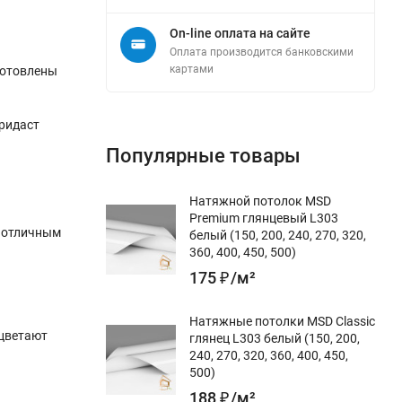
On-line оплата на сайте
Оплата производится банковскими
картами
готовлены
ридаст
Популярные товары
Натяжной потолок MSD
Premium глянцевый L303
т отличным
белый (150, 200, 240, 270, 320,
360, 400, 450, 500)
175
₽
/
м²
Натяжные потолки MSD Classic
ыцветают
глянец L303 белый (150, 200,
240, 270, 320, 360, 400, 450,
500)
188
₽
/
м²