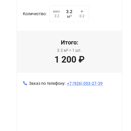
мин.
Количество:
0.2
3.2
м²
Итого:
3.2
м²
=
1
шт.
1 200
₽
Заказ по телефону:
+7 (926) 053-27-39
Натяжной потолок 501 декор 010 (320)