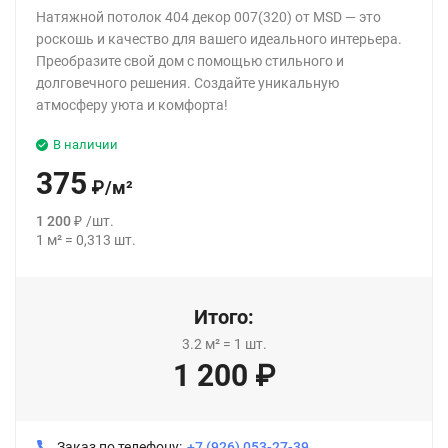
Натяжной потолок 404 декор 007(320) от MSD — это
роскошь и качество для вашего идеального интерьера.
Преобразите свой дом с помощью стильного и
долговечного решения. Создайте уникальную
атмосферу уюта и комфорта!
В наличии
375
₽
/
м²
1 200
₽
/
шт.
1
м²
=
0,313
шт.
Итого:
3.2
м²
=
1
шт.
1 200
₽
Заказ по телефону:
+7 (926) 053-27-39