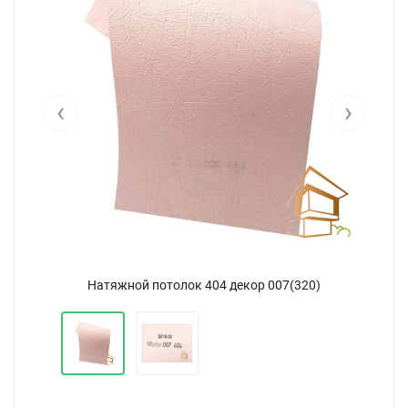
‹
›
Натяжной потолок 404 декор 007(320)