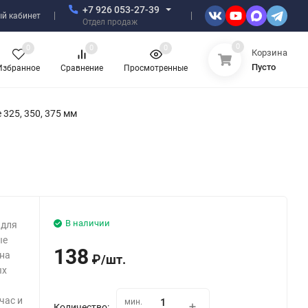
+7 926 053-27-39
й кабинет
Отдел продаж
0
0
0
0
Корзина
Пусто
Избранное
Сравнение
Просмотренные
325, 350, 375 мм
В наличии
 для
ые
138
ена
₽
/
шт.
ых
час и
мин.
Количество: