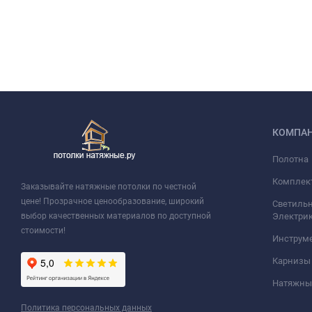
КОМПА
Полотна
Комплек
Заказывайте натяжные потолки по честной
цене! Прозрачное ценообразование, широкий
Светильн
выбор качественных материалов по доступной
Электри
стоимости!
Инструм
Карнизы
Натяжные
Политика персональных данных