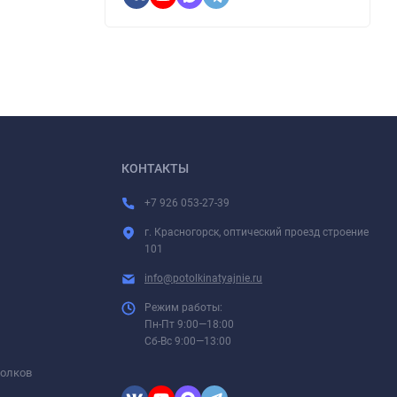
КОНТАКТЫ
+7 926 053-27-39
г. Красногорск, оптический проезд строение
101
info@potolkinatyajnie.ru
Режим работы:
Пн-Пт 9:00—18:00
Сб-Вс 9:00—13:00
толков