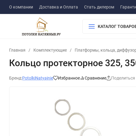
О компании
Доставка и Оплата
Стать дилером
Гарант
КАТАЛОГ ТОВАРО
Главная
/
Комплектующие
/
Платформы, кольца, диффузор
Кольцо протекторное 325, 35
Бренд:
PotolkiNatyajnie
Избранное
Сравнение
Поделиться