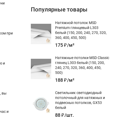
Они
Популярные товары
Натяжной потолок MSD
Premium глянцевый L303
белый (150, 200, 240, 270, 320,
ком при
360, 400, 450, 500)
175
₽
/
м²
Натяжные потолки MSD Classic
глянец L303 белый (150, 200,
ю и
240, 270, 320, 360, 400, 450,
500)
188
₽
/
м²
Светильник светодиодный
, вы
потолочный для натяжных и
подвесных потолков, GX53
белый
час и
88
₽
/
шт.