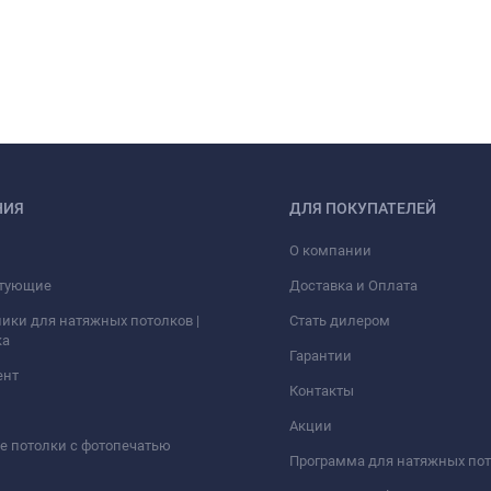
НИЯ
ДЛЯ ПОКУПАТЕЛЕЙ
О компании
тующие
Доставка и Оплата
ики для натяжных потолков |
Стать дилером
ка
Гарантии
ент
Контакты
Акции
 потолки с фотопечатью
Программа для натяжных по