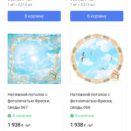
1 м²
=
0,313
шт.
1 м²
=
0,313
шт.
В корзину
В корзину
Натяжной потолок с
Натяжной потолок с
фотопечатью Фрески,
фотопечатью Фрески,
своды 067
своды 066
В наличии
В наличии
1 938
1 938
₽
/
м²
₽
/
м²