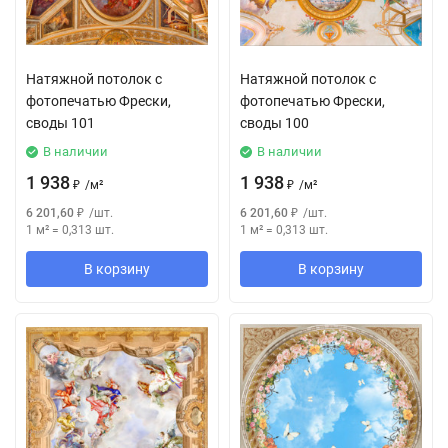
Натяжной потолок с
Натяжной потолок с
фотопечатью Фрески,
фотопечатью Фрески,
своды 101
своды 100
В наличии
В наличии
1 938
1 938
₽
/
м²
₽
/
м²
6 201,60
₽
/
шт.
6 201,60
₽
/
шт.
1 м²
=
0,313
шт.
1 м²
=
0,313
шт.
В корзину
В корзину