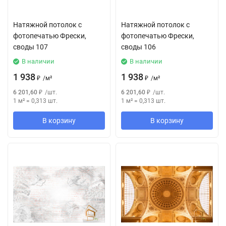
Натяжной потолок с
Натяжной потолок с
фотопечатью Фрески,
фотопечатью Фрески,
своды 107
своды 106
В наличии
В наличии
1 938
1 938
₽
/
м²
₽
/
м²
6 201,60
₽
/
шт.
6 201,60
₽
/
шт.
1 м²
=
0,313
шт.
1 м²
=
0,313
шт.
В корзину
В корзину