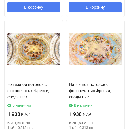
В корзину
В корзину
Натяжной потолок с
Натяжной потолок с
фотопечатью Фрески,
фотопечатью Фрески,
своды 073
своды 072
В наличии
В наличии
1 938
1 938
₽
/
м²
₽
/
м²
6 201,60
₽
/
шт.
6 201,60
₽
/
шт.
1 м²
=
0,313
шт.
1 м²
=
0,313
шт.