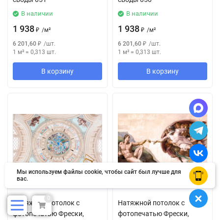
В наличии
В наличии
1 938
1 938
₽
/
м²
₽
/
м²
6 201,60
₽
/
шт.
6 201,60
₽
/
шт.
1 м²
=
0,313
шт.
1 м²
=
0,313
шт.
В корзину
В корзину
Мы используем файлы cookie, чтобы сайт был лучше для
OK
вас.
0
Натяжной потолок с
Натяжной потолок с
фотопечатью Фрески,
фотопечатью Фрески,