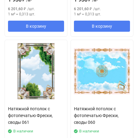
₽
/
м²
₽
/
м²
6 201,60
₽
/
шт.
6 201,60
₽
/
шт.
1 м²
=
0,313
шт.
1 м²
=
0,313
шт.
В корзину
В корзину
Натяжной потолок с
Натяжной потолок с
фотопечатью Фрески,
фотопечатью Фрески,
своды 061
своды 060
В наличии
В наличии