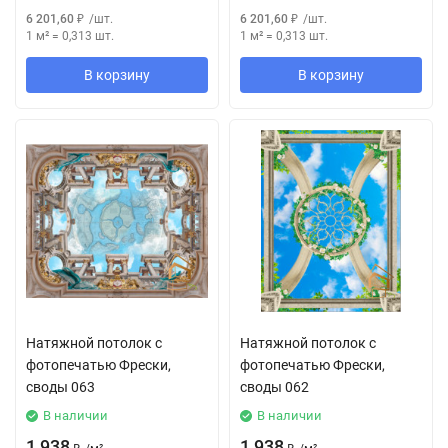
6 201,60
₽
/
шт.
6 201,60
₽
/
шт.
1 м²
=
0,313
шт.
1 м²
=
0,313
шт.
В корзину
В корзину
Натяжной потолок с
Натяжной потолок с
фотопечатью Фрески,
фотопечатью Фрески,
своды 063
своды 062
В наличии
В наличии
1 938
1 938