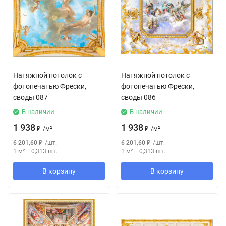
Натяжной потолок с
Натяжной потолок с
фотопечатью Фрески,
фотопечатью Фрески,
своды 087
своды 086
В наличии
В наличии
1 938
1 938
₽
/
м²
₽
/
м²
6 201,60
₽
/
шт.
6 201,60
₽
/
шт.
1 м²
=
0,313
шт.
1 м²
=
0,313
шт.
В корзину
В корзину