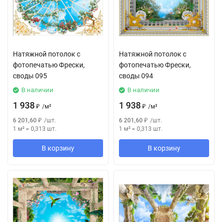
Натяжной потолок с
Натяжной потолок с
фотопечатью Фрески,
фотопечатью Фрески,
своды 095
своды 094
В наличии
В наличии
1 938
1 938
₽
/
м²
₽
/
м²
6 201,60
₽
/
шт.
6 201,60
₽
/
шт.
1 м²
=
0,313
шт.
1 м²
=
0,313
шт.
В корзину
В корзину