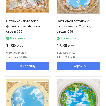
Натяжной потолок с
Натяжной потолок с
фотопечатью Фрески,
фотопечатью Фрески,
своды 099
своды 098
В наличии
В наличии
1 938
1 938
₽
/
м²
₽
/
м²
6 201,60
₽
/
шт.
6 201,60
₽
/
шт.
1 м²
=
0,313
шт.
1 м²
=
0,313
шт.
В корзину
В корзину