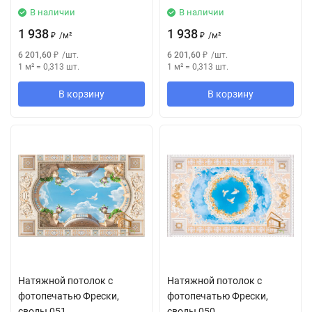
В наличии
В наличии
1 938
1 938
₽
/
м²
₽
/
м²
6 201,60
₽
/
шт.
6 201,60
₽
/
шт.
1 м²
=
0,313
шт.
1 м²
=
0,313
шт.
В корзину
В корзину
Натяжной потолок с
Натяжной потолок с
фотопечатью Фрески,
фотопечатью Фрески,
своды 051
своды 050