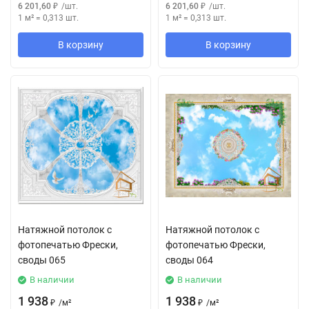
6 201,60
₽
/
шт.
6 201,60
₽
/
шт.
1 м²
=
0,313
шт.
1 м²
=
0,313
шт.
В корзину
В корзину
Натяжной потолок с
Натяжной потолок с
фотопечатью Фрески,
фотопечатью Фрески,
своды 065
своды 064
В наличии
В наличии
1 938
1 938
₽
/
м²
₽
/
м²