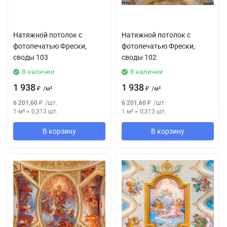
Натяжной потолок с
Натяжной потолок с
фотопечатью Фрески,
фотопечатью Фрески,
своды 103
своды 102
В наличии
В наличии
1 938
1 938
₽
/
м²
₽
/
м²
6 201,60
₽
/
шт.
6 201,60
₽
/
шт.
1 м²
=
0,313
шт.
1 м²
=
0,313
шт.
В корзину
В корзину