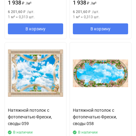
1 938
1 938
₽
/
м²
₽
/
м²
6 201,60
₽
/
шт.
6 201,60
₽
/
шт.
1 м²
=
0,313
шт.
1 м²
=
0,313
шт.
В корзину
В корзину
Натяжной потолок с
Натяжной потолок с
фотопечатью Фрески,
фотопечатью Фрески,
своды 059
своды 058
В наличии
В наличии