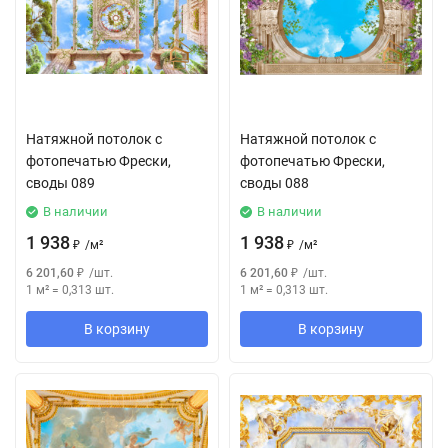
Натяжной потолок с
Натяжной потолок с
фотопечатью Фрески,
фотопечатью Фрески,
своды 089
своды 088
В наличии
В наличии
1 938
1 938
₽
/
м²
₽
/
м²
6 201,60
₽
/
шт.
6 201,60
₽
/
шт.
1 м²
=
0,313
шт.
1 м²
=
0,313
шт.
В корзину
В корзину