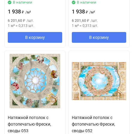
В наличии
В наличии
1 938
1 938
₽
/
м²
₽
/
м²
6 201,60
₽
/
шт.
6 201,60
₽
/
шт.
1 м²
=
0,313
шт.
1 м²
=
0,313
шт.
В корзину
В корзину
Натяжной потолок с
Натяжной потолок с
фотопечатью Фрески,
фотопечатью Фрески,
своды 053
своды 052