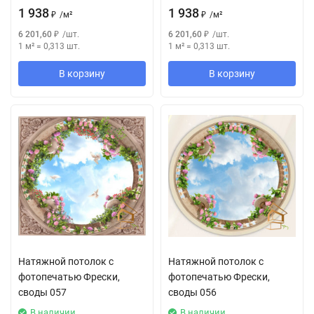
1 938
1 938
₽
/
м²
₽
/
м²
6 201,60
₽
/
шт.
6 201,60
₽
/
шт.
1 м²
=
0,313
шт.
1 м²
=
0,313
шт.
В корзину
В корзину
Натяжной потолок с
Натяжной потолок с
фотопечатью Фрески,
фотопечатью Фрески,
своды 057
своды 056
В наличии
В наличии