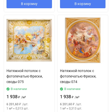
В корзину
В корзину
Натяжной потолок с
Натяжной потолок с
фотопечатью Фрески,
фотопечатью Фрески,
своды 075
своды 074
В наличии
В наличии
1 938
1 938
₽
/
м²
₽
/
м²
6 201,60
₽
/
шт.
6 201,60
₽
/
шт.
1 м²
=
0,313
шт.
1 м²
=
0,313
шт.