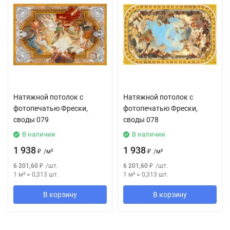
Натяжной потолок с
Натяжной потолок с
фотопечатью Фрески,
фотопечатью Фрески,
своды 079
своды 078
В наличии
В наличии
1 938
1 938
₽
/
м²
₽
/
м²
6 201,60
₽
/
шт.
6 201,60
₽
/
шт.
1 м²
=
0,313
шт.
1 м²
=
0,313
шт.
В корзину
В корзину