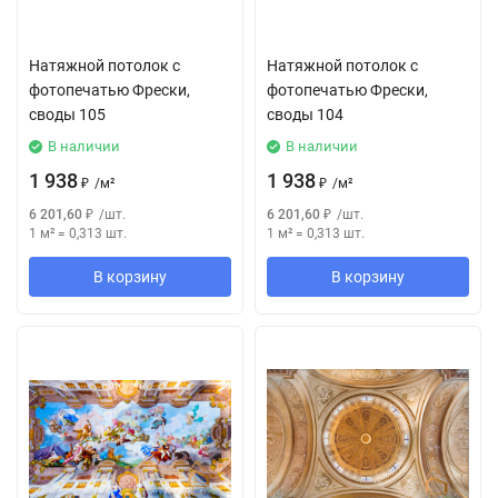
Натяжной потолок с
Натяжной потолок с
фотопечатью Фрески,
фотопечатью Фрески,
своды 105
своды 104
В наличии
В наличии
1 938
1 938
₽
/
м²
₽
/
м²
6 201,60
₽
/
шт.
6 201,60
₽
/
шт.
1 м²
=
0,313
шт.
1 м²
=
0,313
шт.
В корзину
В корзину