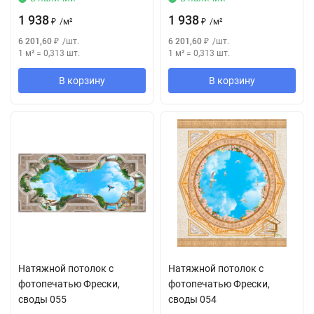
1 938
1 938
₽
/
м²
₽
/
м²
6 201,60
₽
/
шт.
6 201,60
₽
/
шт.
1 м²
=
0,313
шт.
1 м²
=
0,313
шт.
В корзину
В корзину
Натяжной потолок с
Натяжной потолок с
фотопечатью Фрески,
фотопечатью Фрески,
своды 055
своды 054