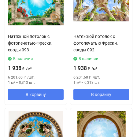
Натяжной потолок с
Натяжной потолок с
фотопечатью Фрески,
фотопечатью Фрески,
своды 093
своды 092
В наличии
В наличии
1 938
1 938
₽
/
м²
₽
/
м²
6 201,60
₽
/
шт.
6 201,60
₽
/
шт.
1 м²
=
0,313
шт.
1 м²
=
0,313
шт.
В корзину
В корзину