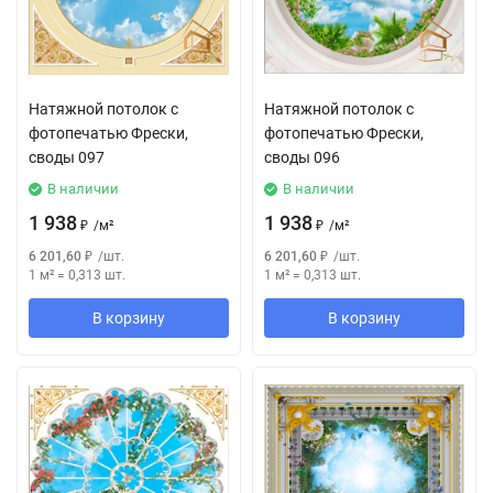
Натяжной потолок с
Натяжной потолок с
фотопечатью Фрески,
фотопечатью Фрески,
своды 097
своды 096
В наличии
В наличии
1 938
1 938
₽
/
м²
₽
/
м²
6 201,60
₽
/
шт.
6 201,60
₽
/
шт.
1 м²
=
0,313
шт.
1 м²
=
0,313
шт.
В корзину
В корзину