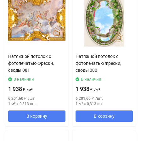
Натяжной потолок с
Натяжной потолок с
фотопечатью Фрески,
фотопечатью Фрески,
своды 081
своды 080
В наличии
В наличии
1 938
1 938
₽
/
м²
₽
/
м²
6 201,60
₽
/
шт.
6 201,60
₽
/
шт.
1 м²
=
0,313
шт.
1 м²
=
0,313
шт.
В корзину
В корзину