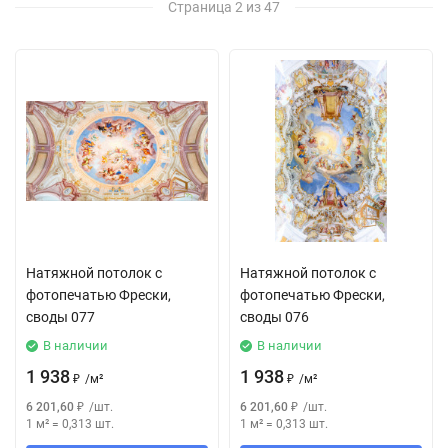
Страница 2 из 47
Натяжной потолок с
Натяжной потолок с
фотопечатью Фрески,
фотопечатью Фрески,
своды 077
своды 076
В наличии
В наличии
1 938
1 938
₽
/
м²
₽
/
м²
6 201,60
₽
/
шт.
6 201,60
₽
/
шт.
1 м²
=
0,313
шт.
1 м²
=
0,313
шт.