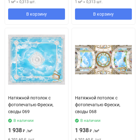
1 м²
=
0,313
шт.
1 м²
=
0,313
шт.
В корзину
В корзину
Натяжной потолок с
Натяжной потолок с
фотопечатью Фрески,
фотопечатью Фрески,
своды 069
своды 068
В наличии
В наличии
1 938
1 938
₽
/
м²
₽
/
м²
6 201,60
₽
/
шт.
6 201,60
₽
/
шт.