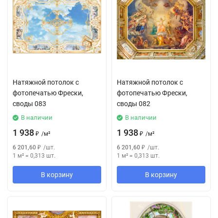
Натяжной потолок с
Натяжной потолок с
фотопечатью Фрески,
фотопечатью Фрески,
своды 083
своды 082
В наличии
В наличии
1 938
1 938
₽
/
м²
₽
/
м²
6 201,60
₽
/
шт.
6 201,60
₽
/
шт.
1 м²
=
0,313
шт.
1 м²
=
0,313
шт.
В корзину
В корзину