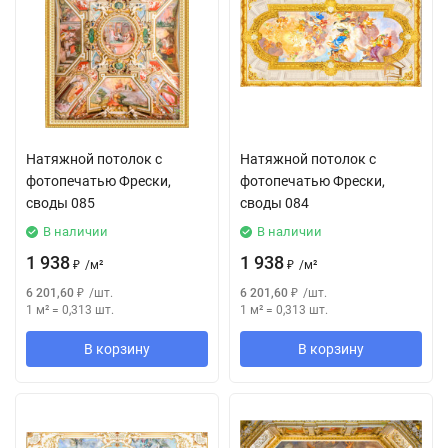
Натяжной потолок с
Натяжной потолок с
фотопечатью Фрески,
фотопечатью Фрески,
своды 085
своды 084
В наличии
В наличии
1 938
1 938
₽
/
м²
₽
/
м²
6 201,60
₽
/
шт.
6 201,60
₽
/
шт.
1 м²
=
0,313
шт.
1 м²
=
0,313
шт.
В корзину
В корзину