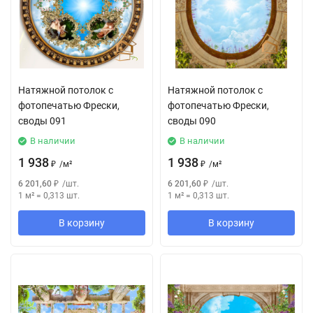
Натяжной потолок с
Натяжной потолок с
фотопечатью Фрески,
фотопечатью Фрески,
своды 091
своды 090
В наличии
В наличии
1 938
1 938
₽
/
м²
₽
/
м²
6 201,60
₽
/
шт.
6 201,60
₽
/
шт.
1 м²
=
0,313
шт.
1 м²
=
0,313
шт.
В корзину
В корзину