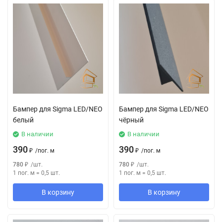
Бампер для Sigma LED/NEO
Бампер для Sigma LED/NEO
белый
чёрный
В наличии
В наличии
390
390
₽
/
пог. м
₽
/
пог. м
780
₽
/
шт.
780
₽
/
шт.
1 пог. м
=
0,5
шт.
1 пог. м
=
0,5
шт.
В корзину
В корзину