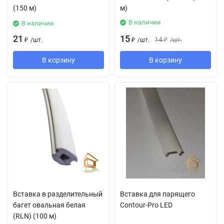
(150 м)
м)
В наличии
В наличии
21
15
14
₽
/
шт.
₽
/
шт.
₽
/
шт.
В корзину
В корзину
Вставка в разделительный
Вставка для парящего
багет овальная белая
Contour-Pro LED
(RLN) (100 м)