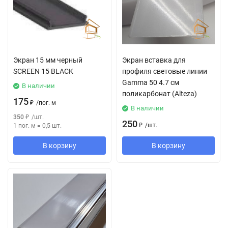
Экран 15 мм черный
Экран вставка для
SCREEN 15 BLACK
профиля световые линии
Gamma 50 4.7 см
В наличии
поликарбонат (Alteza)
175
₽
/
пог. м
В наличии
350
₽
/
шт.
250
₽
/
шт.
1 пог. м
=
0,5
шт.
В корзину
В корзину