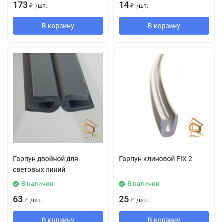
173
14
₽
/
шт.
₽
/
шт.
В корзину
В корзину
Гарпун двойной для
Гарпун клиновой FIX 2
световых линий
В наличии
В наличии
63
25
₽
/
шт.
₽
/
шт.
В корзину
В корзину