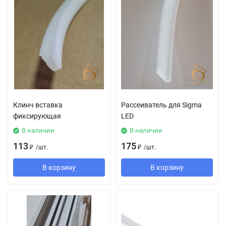
Клинч вставка
Рассеиватель для Sigma
фиксирующая
LED
В наличии
В наличии
113
175
₽
/
шт.
₽
/
шт.
В корзину
В корзину