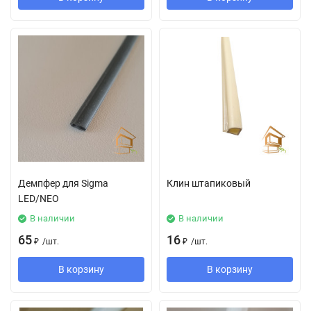
Демпфер для Sigma
Клин штапиковый
LED/NEO
В наличии
В наличии
65
16
₽
/
шт.
₽
/
шт.
В корзину
В корзину