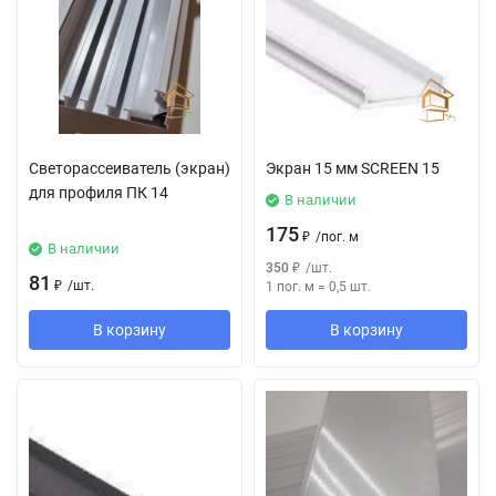
Светорассеиватель (экран)
Экран 15 мм SCREEN 15
для профиля ПК 14
В наличии
175
₽
/
пог. м
В наличии
350
₽
/
шт.
81
₽
/
шт.
1 пог. м
=
0,5
шт.
В корзину
В корзину