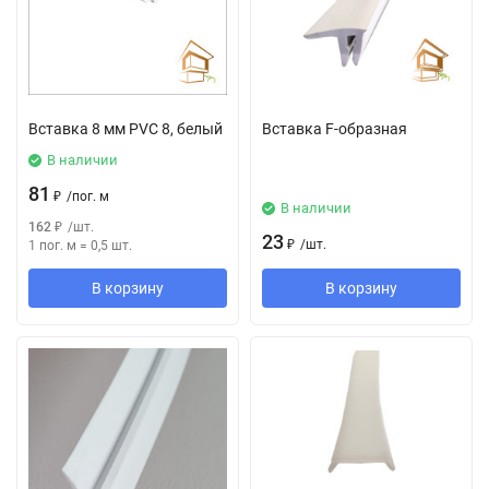
Вставка 8 мм PVC 8, белый
Вставка F-образная
В наличии
81
₽
/
пог. м
В наличии
162
₽
/
шт.
23
₽
/
шт.
1 пог. м
=
0,5
шт.
В корзину
В корзину