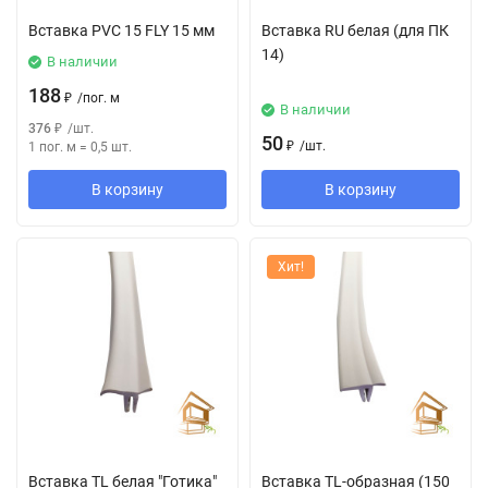
Вставка PVC 15 FLY 15 мм
Вставка RU белая (для ПК
14)
В наличии
188
₽
/
пог. м
В наличии
376
₽
/
шт.
50
₽
/
шт.
1 пог. м
=
0,5
шт.
В корзину
В корзину
Хит!
Вставка TL белая "Готика"
Вставка TL-образная (150