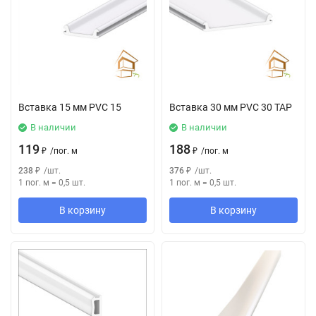
Вставка 15 мм PVC 15
Вставка 30 мм PVC 30 TAP
В наличии
В наличии
119
188
₽
/
пог. м
₽
/
пог. м
238
₽
/
шт.
376
₽
/
шт.
1 пог. м
=
0,5
шт.
1 пог. м
=
0,5
шт.
В корзину
В корзину