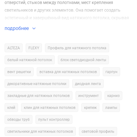
отверстий, стыков между полотнами, мест крепления
светильников и других элементов. Она помогает создать
эстетичный и завершённый вид натяжного потолка, скрывая
все неровности и дефекты основного потолка.
подробнее
Вставка может быть выполнена из различных материалов,
таких как пластик, металл или ПВХ, что обеспечивает её
ALTEZA
FLEXY
Профиль для натяжного потолка
долговечность и устойчивость к внешним воздействиям.
белый натяжной потолок
блок светодиодной ленты
Благодаря разнообразию форм и цветов, вставки легко
подобрать под любой дизайн интерьера.
вент решетки
вставка для натяжных потолков
гарпун
Преимущества использования вставок для натяжных
декоративные натяжные потолки
диодная лента
потолков включают:
закладные для натяжных потолков
инструмент
карниз
скрытие неровностей и дефектов основного потолка;
клей
клин для натяжных потолков
крепеж
лампы
дополнительную защиту натяжного потолка от
обводы труб
пульт контроллер
механических повреждений и загрязнений;
светильники для натяжных потолков
световой профиль
возможность использования в качестве элемента декора.