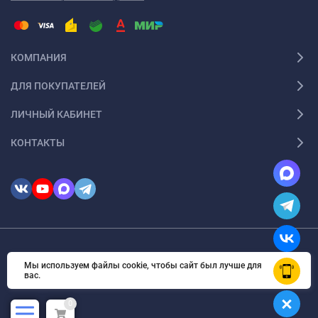
долговечности и сохранению первоначального вида.
Преимущества использования гарпуна для натяжных
КОМПАНИЯ
потолков включают:
ДЛЯ ПОКУПАТЕЛЕЙ
надёжную фиксацию полотна;
ЛИЧНЫЙ КАБИНЕТ
возможность создания ровных и гладких поверхностей;
КОНТАКТЫ
лёгкость монтажа и демонтажа при необходимости
ремонта или обслуживания.
При выборе гарпуна важно учитывать тип натяжного потолка,
его вес и размеры, а также особенности помещения, в котором
будет производиться монтаж.
© 2026 InSale. Все права защищены
Мы используем файлы cookie, чтобы сайт был лучше для
OK
вас.
0