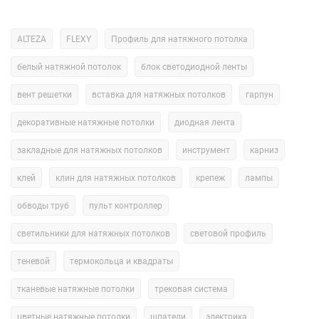
1. Оборудование
Потолки изготавливают на установках ТВЧ марки Zemat
ALTEZA
FLEXY
Профиль для натяжного потолка
(Польша). Станок оснащен подогреваемой дожимной плитой,
применение которой повышает прочность сварного шва.
белый натяжной потолок
блок светодиодной ленты
вент решетки
вставка для натяжных потолков
гарпун
2. Персонал
декоративные натяжные потолки
диодная лента
На производстве натяжных потолков работают опытные
специалисты (средний стаж по команде 2 года 7 месяцев). Это
закладные для натяжных потолков
инструмент
карниз
обеспечивает скорость и качество работы.
клей
клин для натяжных потолков
крепеж
лампы
3. Круглосуточный график работы
обводы труб
пульт контроллер
Чтобы вы получали заказ максимально быстро, цех по
светильники для натяжных потолков
световой профиль
изготовлению натяжного полотна работает в режиме 24/7.
теневой
термокольца и квадраты
4. Контроль качества готовых изделий
тканевые натяжные потолки
трековая система
Перед отправкой заказчику каждое изделие проходит
цветные натяжные потолки
шпатели
электрика