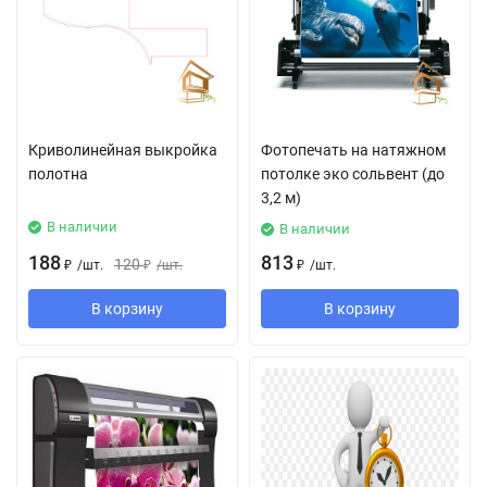
Криволинейная выкройка
Фотопечать на натяжном
полотна
потолке эко сольвент (до
3,2 м)
В наличии
В наличии
188
813
120
₽
/
шт.
₽
/
шт.
₽
/
шт.
В корзину
В корзину