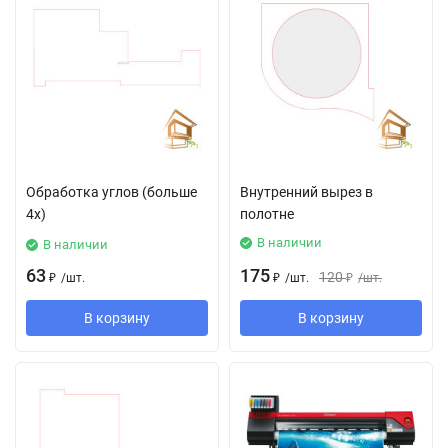
Обработка углов (больше
Внутренний вырез в
4х)
полотне
В наличии
В наличии
63
175
120
₽
/
шт.
₽
/
шт.
₽
/
шт.
В корзину
В корзину