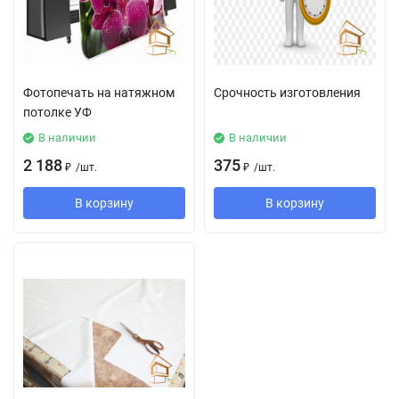
Фотопечать на натяжном
Срочность изготовления
потолке УФ
В наличии
В наличии
2 188
375
₽
/
шт.
₽
/
шт.
В корзину
В корзину