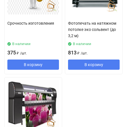
Срочность изготовления
Фотопечать на натяжном
потолке эко сольвент (до
3,2 м)
В наличии
В наличии
375
813
₽
/
шт.
₽
/
шт.
В корзину
В корзину