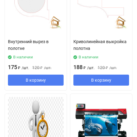
Внутренний вырез в
Криволинейная выкройка
полотне
полотна
В наличии
В наличии
175
188
120
120
₽
/
шт.
₽
/
шт.
₽
/
шт.
₽
/
шт.
В корзину
В корзину