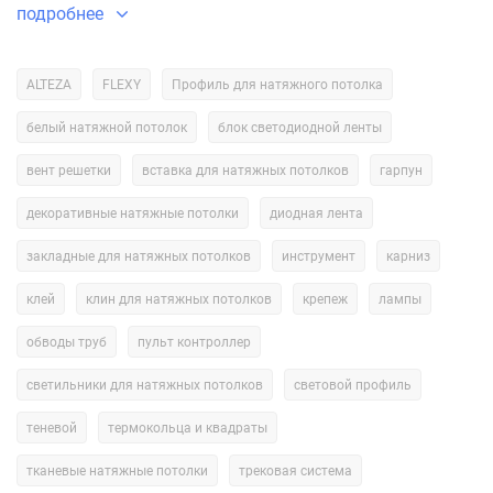
подробнее
1. Оборудование
Потолки изготавливают на установках ТВЧ марки Zemat
ALTEZA
FLEXY
Профиль для натяжного потолка
(Польша). Станок оснащен подогреваемой дожимной плитой,
применение которой повышает прочность сварного шва.
белый натяжной потолок
блок светодиодной ленты
вент решетки
вставка для натяжных потолков
гарпун
2. Персонал
декоративные натяжные потолки
диодная лента
На производстве натяжных потолков работают опытные
специалисты (средний стаж по команде 2 года 7 месяцев). Это
закладные для натяжных потолков
инструмент
карниз
обеспечивает скорость и качество работы.
клей
клин для натяжных потолков
крепеж
лампы
3. Круглосуточный график работы
обводы труб
пульт контроллер
Чтобы вы получали заказ максимально быстро, цех по
светильники для натяжных потолков
световой профиль
изготовлению натяжного полотна работает в режиме 24/7.
теневой
термокольца и квадраты
4. Контроль качества готовых изделий
тканевые натяжные потолки
трековая система