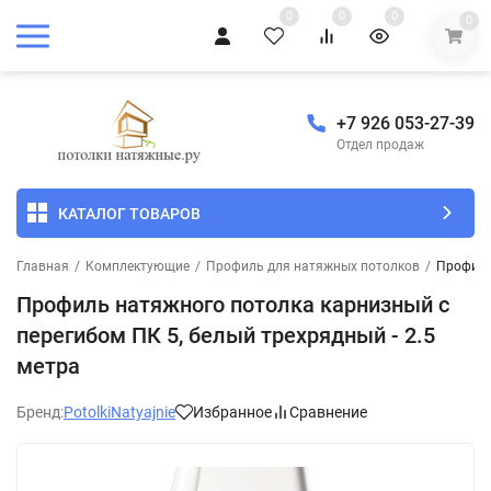
0
0
0
0
+7 926 053-27-39
Отдел продаж
КАТАЛОГ ТОВАРОВ
Главная
/
Комплектующие
/
Профиль для натяжных потолков
/
Профиль
Профиль натяжного потолка карнизный с
перегибом ПК 5, белый трехрядный - 2.5
метра
Бренд:
PotolkiNatyajnie
Избранное
Сравнение