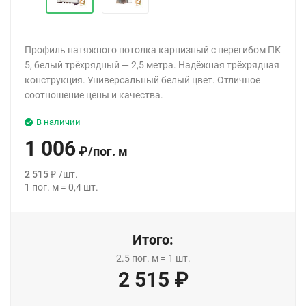
Профиль натяжного потолка карнизный с перегибом ПК
5, белый трёхрядный — 2,5 метра. Надёжная трёхрядная
конструкция. Универсальный белый цвет. Отличное
соотношение цены и качества.
В наличии
1 006
₽
/
пог. м
2 515
₽
/
шт.
1
пог. м
=
0,4
шт.
Итого:
2.5
пог. м
=
1
шт.
2 515
₽