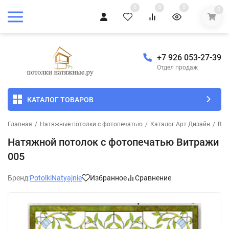
0
0
0
0
+7 926 053-27-39
Отдел продаж
КАТАЛОГ ТОВАРОВ
Главная
/
Натяжные потолки с фотопечатью
/
Каталог Арт Дизайн
/
Вит
Натяжной потолок с фотопечатью Витражи
005
Бренд:
PotolkiNatyajnie
Избранное
Сравнение