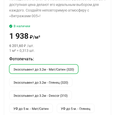
доступная цена делают его идеальным выбором для
каждого. Создайте неповторимую атмосферу с
«Витражами 005»!
В наличии
1 938
₽
/
м²
6 201,60
₽
/
шт.
1
м²
=
0,313
шт.
Фотопечать:
Экосольвент до 3.2м - Мат/Сатин (320)
Экосольвент до 3.2м - Глянец (320)
Экосольвент до 3.2м - Descor (310)
УФ до 5 м. - Мат/Сатин
УФ до 5 м. - Глянец