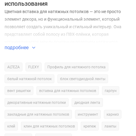
использования
Цветная вставка для натяжных потолков — это не просто
элемент декора, но и функциональный элемент, который
позволяет создать уникальный и стильный интерьер. Она
представляет собой полосу из ПВХ-плёнки, которая
устанавливается между основным полотном натяжного
подробнее
потолка и стеной. Цветные вставки могут быть выполнены в
различных цветах и оттенках, что позволяет подобрать
оптимальный вариант для любого интерьера.
ALTEZA
FLEXY
Профиль для натяжного потолка
Особенности цветной вставки для натяжных
белый натяжной потолок
блок светодиодной ленты
потолков
вент решетки
вставка для натяжных потолков
гарпун
Одной из главных особенностей цветной вставки является её
декоративные натяжные потолки
диодная лента
способность визуально изменять пространство. Она может
сделать потолок выше или ниже, а также создать эффект
закладные для натяжных потолков
инструмент
карниз
расширения или сужения пространства. Это особенно
клей
клин для натяжных потолков
крепеж
лампы
актуально для небольших помещений, где каждый элемент