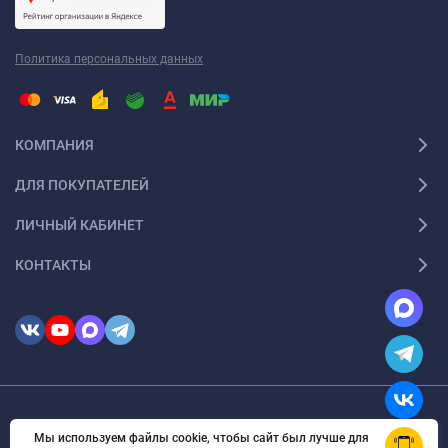
монтажа:
Прямые цветные вставки
— это наиболее
Политика персональных данных
распространённый вид цветных вставок. Они
представляют собой прямую полосу из ПВХ-плёнки,
которая устанавливается между потолком и стеной.
КОМПАНИЯ
Прямые цветные вставки могут быть выполнены в
различных цветах и оттенках, что позволяет подобрать
ДЛЯ ПОКУПАТЕЛЕЙ
оптимальный вариант для любого интерьера.
ЛИЧНЫЙ КАБИНЕТ
Фигурные цветные вставки
— это более сложный вид
КОНТАКТЫ
цветных вставок, который представляет собой полосу из
ПВХ-плёнки с фигурным краем. Фигурные цветные вставки
могут быть выполнены в виде волн, зигзагов, кругов и
других геометрических фигур. Они позволяют создавать
уникальные и оригинальные дизайны, которые будут
выделяться на фоне стандартных интерьеров.
© 2026 InSale. Все права защищены
Цветные вставки с подсветкой
— это вид цветных вставок,
Мы используем файлы cookie, чтобы сайт был лучше для
OK