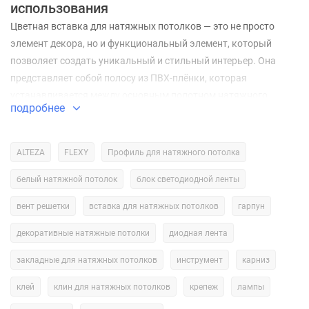
использования
Цветная вставка для натяжных потолков — это не просто
элемент декора, но и функциональный элемент, который
позволяет создать уникальный и стильный интерьер. Она
представляет собой полосу из ПВХ-плёнки, которая
устанавливается между основным полотном натяжного
подробнее
потолка и стеной. Цветные вставки могут быть выполнены в
различных цветах и оттенках, что позволяет подобрать
оптимальный вариант для любого интерьера.
ALTEZA
FLEXY
Профиль для натяжного потолка
Особенности цветной вставки для натяжных
белый натяжной потолок
блок светодиодной ленты
потолков
вент решетки
вставка для натяжных потолков
гарпун
Одной из главных особенностей цветной вставки является её
декоративные натяжные потолки
диодная лента
способность визуально изменять пространство. Она может
сделать потолок выше или ниже, а также создать эффект
закладные для натяжных потолков
инструмент
карниз
расширения или сужения пространства. Это особенно
клей
клин для натяжных потолков
крепеж
лампы
актуально для небольших помещений, где каждый элемент