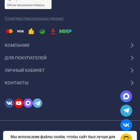
монтажа:
Прямые цветные вставки
— это наиболее
Политика персональных данных
распространённый вид цветных вставок. Они
представляют собой прямую полосу из ПВХ-плёнки,
которая устанавливается между потолком и стеной.
КОМПАНИЯ
Прямые цветные вставки могут быть выполнены в
различных цветах и оттенках, что позволяет подобрать
ДЛЯ ПОКУПАТЕЛЕЙ
оптимальный вариант для любого интерьера.
ЛИЧНЫЙ КАБИНЕТ
Фигурные цветные вставки
— это более сложный вид
КОНТАКТЫ
цветных вставок, который представляет собой полосу из
ПВХ-плёнки с фигурным краем. Фигурные цветные вставки
могут быть выполнены в виде волн, зигзагов, кругов и
других геометрических фигур. Они позволяют создавать
уникальные и оригинальные дизайны, которые будут
выделяться на фоне стандартных интерьеров.
© 2026 InSale. Все права защищены
Цветные вставки с подсветкой
— это вид цветных вставок,
Мы используем файлы cookie, чтобы сайт был лучше для
OK