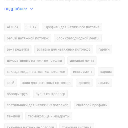
Они также могут быть использованы для освещения стен,
подробнее
полов и других поверхностей.
Основным преимуществом встраиваемых систем является то,
ALTEZA
FLEXY
Профиль для натяжного потолка
что они не занимают много места и могут быть легко скрыты
белый натяжной потолок
блок светодиодной ленты
от глаз. Это особенно важно для тех, кто хочет создать
минималистичный интерьер.
вент решетки
вставка для натяжных потолков
гарпун
Кроме того, встраиваемые системы позволяют создавать
декоративные натяжные потолки
диодная лента
различные световые эффекты, такие как изменение цвета
закладные для натяжных потолков
инструмент
карниз
света, регулировка яркости и направления освещения. Это
делает их идеальным выбором для создания атмосферы в
клей
клин для натяжных потолков
крепеж
лампы
помещении.
обводы труб
пульт контроллер
Наконец, встраиваемые системы являются очень
светильники для натяжных потолков
световой профиль
экономичным решением, так как они потребляют меньше
энергии, чем традиционные системы освещения.
теневой
термокольца и квадраты
тканевые натяжные потолки
трековая система