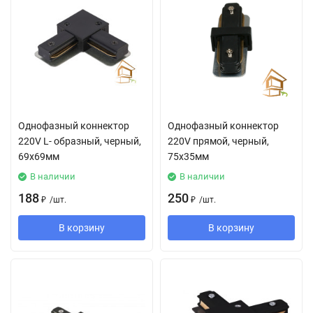
Однофазный коннектор
Однофазный коннектор
220V L- образный, черный,
220V прямой, черный,
69x69мм
75x35мм
В наличии
В наличии
188
250
₽
/
шт.
₽
/
шт.
В корзину
В корзину