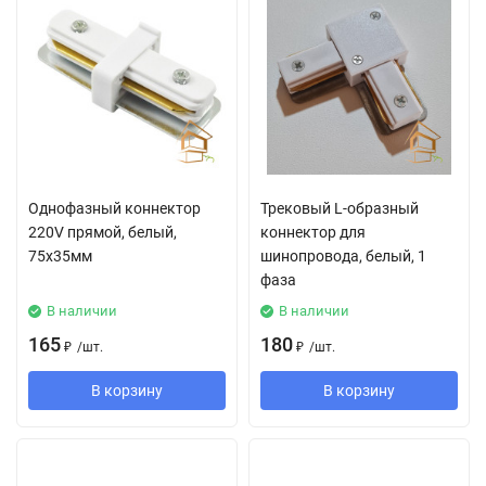
Однофазный коннектор
Трековый L-образный
220V прямой, белый,
коннектор для
75x35мм
шинопровода, белый, 1
фаза
В наличии
В наличии
165
180
₽
/
шт.
₽
/
шт.
В корзину
В корзину