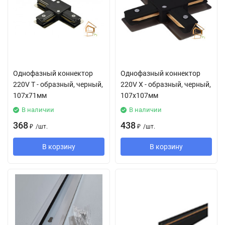
Однофазный коннектор
Однофазный коннектор
220V Т - образный, черный,
220V Х - образный, черный,
107x71мм
107x107мм
В наличии
В наличии
368
438
₽
/
шт.
₽
/
шт.
В корзину
В корзину