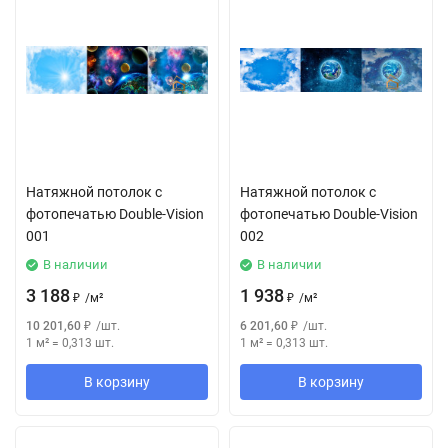
Натяжной потолок с
Натяжной потолок с
фотопечатью Double-Vision
фотопечатью Double-Vision
001
002
В наличии
В наличии
3 188
1 938
₽
/
м²
₽
/
м²
10 201,60
₽
/
шт.
6 201,60
₽
/
шт.
1 м²
=
0,313
шт.
1 м²
=
0,313
шт.
В корзину
В корзину