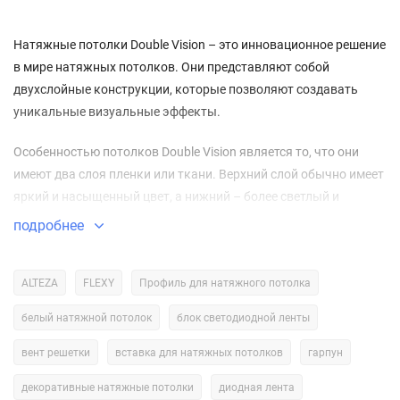
Натяжные потолки Double Vision – это инновационное решение
в мире натяжных потолков. Они представляют собой
двухслойные конструкции, которые позволяют создавать
уникальные визуальные эффекты.
Особенностью потолков Double Vision является то, что они
имеют два слоя пленки или ткани. Верхний слой обычно имеет
яркий и насыщенный цвет, а нижний – более светлый и
нейтральный. Это позволяет создавать интересные эффекты,
подробнее
такие как трехмерность, градиент или зеркальное отражение.
Для создания эффекта трехмерности на верхнем слое потолка
ALTEZA
FLEXY
Профиль для натяжного потолка
можно напечатать изображение с перспективой. Это может
белый натяжной потолок
блок светодиодной ленты
быть изображение города, леса или любого другого пейзажа.
При этом нижний слой потолка будет отражать это
вент решетки
вставка для натяжных потолков
гарпун
изображение, создавая иллюзию глубины.
декоративные натяжные потолки
диодная лента