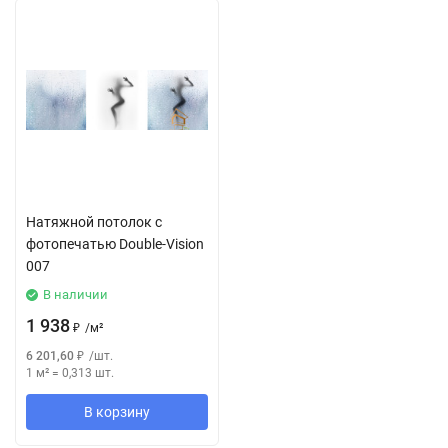
Натяжной потолок с
фотопечатью Double-Vision
007
В наличии
1 938
₽
/
м²
6 201,60
₽
/
шт.
1 м²
=
0,313
шт.
В корзину