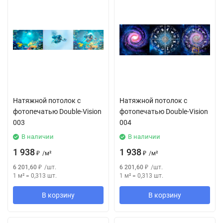
Натяжной потолок с
Натяжной потолок с
фотопечатью Double-Vision
фотопечатью Double-Vision
003
004
В наличии
В наличии
1 938
1 938
₽
/
м²
₽
/
м²
6 201,60
₽
/
шт.
6 201,60
₽
/
шт.
1 м²
=
0,313
шт.
1 м²
=
0,313
шт.
В корзину
В корзину