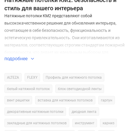
Натяжные потолки КМ2: безопасность и
стиль для вашего интерьера
Натяжные потолки КМ2 представляют собой
высококачественное решение для обновления интерьера,
сочетающее в себе безопасность, функциональность и
эстетическую привлекательность. Они изготавливаются из
материалов, соответствующих строгим стандартам пожарной
безопасности, что делает их идеальным выбором для
подробнее
различных типов помещений.
Что такое КМ2?
ALTEZA
FLEXY
Профиль для натяжного потолка
КМ2
— это класс пожарной безопасности материалов,
белый натяжной потолок
блок светодиодной ленты
который определяет их поведение при контакте с огнём.
Материалы класса КМ2 характеризуются низкой горючестью
вент решетки
вставка для натяжных потолков
гарпун
и дымообразованием, что обеспечивает дополнительную
декоративные натяжные потолки
диодная лента
защиту в случае пожара. Использование таких материалов
особенно важно в общественных и коммерческих
закладные для натяжных потолков
инструмент
карниз
помещениях, где безопасность людей является приоритетом.