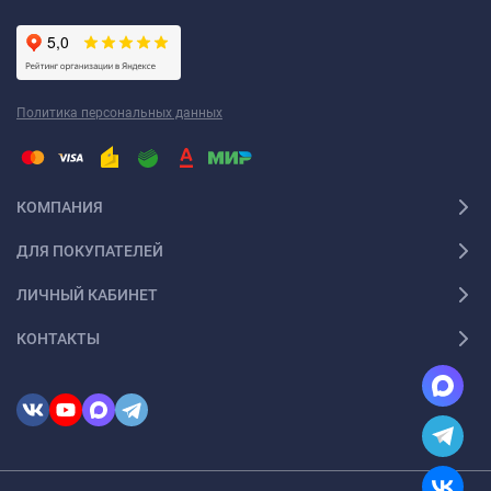
современный глянцевый, вы сможете найти подходящий
вариант.
Лёгкость монтажа.
Монтаж натяжных потолков КМ2 не
требует специальных навыков и инструментов. Это
Политика персональных данных
позволяет сэкономить время и деньги на ремонте.
Долговечность.
При правильном монтаже и уходе
натяжные потолки КМ2 могут служить десятилетиями,
КОМПАНИЯ
сохраняя свой первоначальный вид и свойства.
ДЛЯ ПОКУПАТЕЛЕЙ
Эстетичность.
Натяжные потолки КМ2 создают идеально
ровную и гладкую поверхность, скрывая неровности и
ЛИЧНЫЙ КАБИНЕТ
дефекты базового потолка. Это придаёт интерьеру
КОНТАКТЫ
стильный и современный вид.
Функциональность.
Натяжные потолки могут
использоваться для скрытия коммуникаций, улучшения
акустики и теплоизоляции помещения. Это делает их
универсальным решением для любого типа помещения.