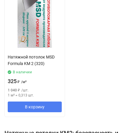
Натяжной потолок MSD
Formula KM 2 (320)
В наличии
325
₽
/
м²
1 040
₽
/
шт.
1 м²
=
0,313
шт.
В корзину