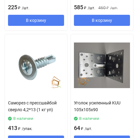
225
585
460
₽
/
шт.
₽
/
шт.
₽
/
шт.
В корзину
В корзину
Саморез с прессшайбой
Уголок усиленный KUU
сверло 4,2*13 (1 кг уп)
105x105x90
В наличии
В наличии
413
64
₽
/
упак.
₽
/
шт.