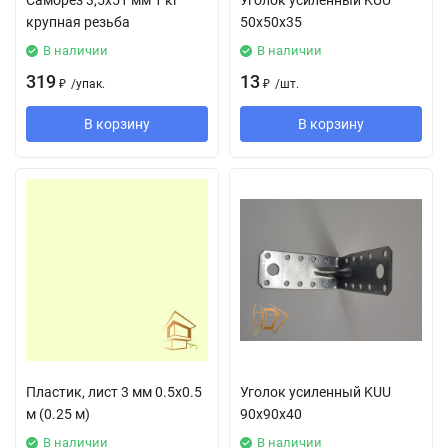
Саморез 3,5х51 мм 1 кг
Уголок усиленный KUU
крупная резьба
50х50х35
В наличии
В наличии
319
13
₽
/
упак.
₽
/
шт.
В корзину
В корзину
Пластик, лист 3 мм 0.5х0.5
Уголок усиленный KUU
м (0.25 м)
90х90х40
В наличии
В наличии