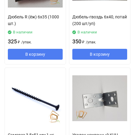
Дюбель R (ёж) 6х35 (1000
Дюбель-гвоздь 6х40, потай
шт.)
(200 шт/уп)
В наличии
В наличии
325
350
₽
/
упак.
₽
/
упак.
В корзину
В корзину