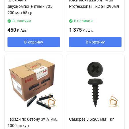
Клей Аkfix
Клей монтажный Tytan
двухкомпонентный 705
Professional Fix2 GT 290мл
200 мл+65 гр
В наличии
В наличии
450
1 375
₽
/
шт.
₽
/
шт.
В корзину
В корзину
Гвозди по бетону 3*19 мм.
Саморез 3,5х9,5 мм 1 кг
1000 шт/уп