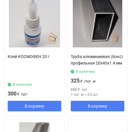
Клей КОСМОФЕН 20 г
Труба алюминиевая (бокс)
профильная 20х40х1.4 мм
В наличии
325
₽
/
пог. м
В наличии
650
₽
/
шт.
300
₽
/
шт.
1 пог. м
=
0,5
шт.
В корзину
В корзину