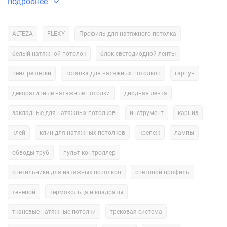
подробнее
обеспечит надёжное и долговечное крепление полотна.
Саморезы для натяжного потолка
ALTEZA
FLEXY
Профиль для натяжного потолка
Саморезы — это один из основных видов крепежа для
белый натяжной потолок
блок светодиодной ленты
натяжных потолков. Они используются для крепления
профилей и багетов к базовому потолку или стенам. При
вент решетки
вставка для натяжных потолков
гарпун
выборе саморезов необходимо учитывать тип материала, из
декоративные натяжные потолки
диодная лента
которого изготовлены профили и багеты, а также плотность и
структуру базового потолка.
закладные для натяжных потолков
инструмент
карниз
клей
клин для натяжных потолков
крепеж
лампы
Для крепления профилей из ПВХ или алюминия рекомендуется
использовать саморезы с пресс-шайбой или шестигранной
обводы труб
пульт контроллер
головкой. Они обеспечивают надёжное крепление и не
деформируют материал. Для крепления деревянных профилей
светильники для натяжных потолков
световой профиль
можно использовать саморезы с острым концом и резьбой по
теневой
термокольца и квадраты
дереву.
тканевые натяжные потолки
трековая система
При монтаже натяжного потолка важно правильно