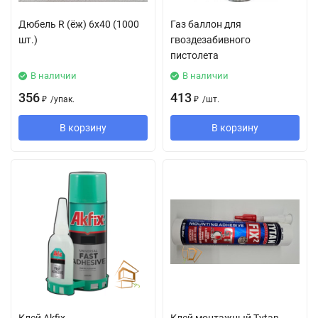
Дюбель R (ёж) 6х40 (1000
Газ баллон для
шт.)
гвоздезабивного
пистолета
В наличии
В наличии
356
413
₽
/
упак.
₽
/
шт.
В корзину
В корзину