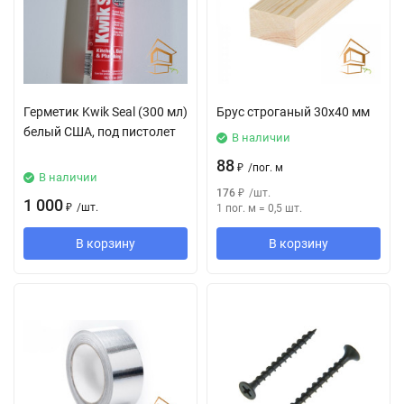
Герметик Kwik Seal (300 мл)
Брус строганый 30х40 мм
белый США, под пистолет
В наличии
88
₽
/
пог. м
В наличии
176
₽
/
шт.
1 000
₽
/
шт.
1 пог. м
=
0,5
шт.
В корзину
В корзину