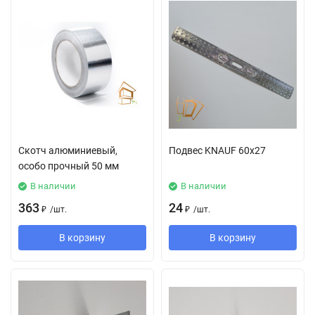
Скотч алюминиевый,
Подвес KNAUF 60х27
особо прочный 50 мм
В наличии
В наличии
363
24
₽
/
шт.
₽
/
шт.
В корзину
В корзину