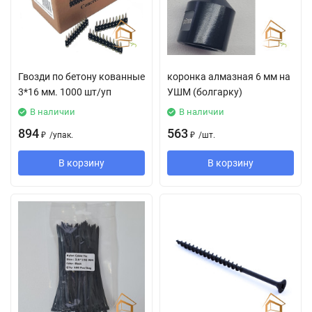
Гвозди по бетону кованные
коронка алмазная 6 мм на
3*16 мм. 1000 шт/уп
УШМ (болгарку)
В наличии
В наличии
894
563
₽
/
упак.
₽
/
шт.
В корзину
В корзину