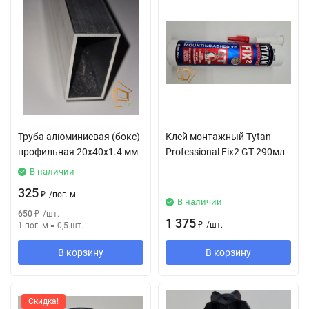
Труба алюминиевая (бокс)
Клей монтажный Tytan
профильная 20х40х1.4 мм
Professional Fix2 GT 290мл
В наличии
325
₽
/
пог. м
В наличии
650
₽
/
шт.
1 375
₽
/
шт.
1 пог. м
=
0,5
шт.
В корзину
В корзину
Скидка!