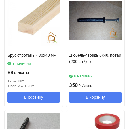
Брус строганый 30х40 мм
Дюбель-гвоздь 6х40, потай
(200 шт/уп)
В наличии
88
₽
/
пог. м
В наличии
176
₽
/
шт.
350
₽
/
упак.
1 пог. м
=
0,5
шт.
В корзину
В корзину