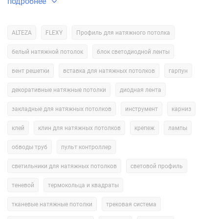
подробнее
обеспечит надёжное и долговечное крепление полотна.
Саморезы для натяжного потолка
ALTEZA
FLEXY
Профиль для натяжного потолка
Саморезы — это один из основных видов крепежа для
белый натяжной потолок
блок светодиодной ленты
натяжных потолков. Они используются для крепления
профилей и багетов к базовому потолку или стенам. При
вент решетки
вставка для натяжных потолков
гарпун
выборе саморезов необходимо учитывать тип материала, из
декоративные натяжные потолки
диодная лента
которого изготовлены профили и багеты, а также плотность и
структуру базового потолка.
закладные для натяжных потолков
инструмент
карниз
клей
клин для натяжных потолков
крепеж
лампы
Для крепления профилей из ПВХ или алюминия рекомендуется
использовать саморезы с пресс-шайбой или шестигранной
обводы труб
пульт контроллер
головкой. Они обеспечивают надёжное крепление и не
деформируют материал. Для крепления деревянных профилей
светильники для натяжных потолков
световой профиль
можно использовать саморезы с острым концом и резьбой по
теневой
термокольца и квадраты
дереву.
тканевые натяжные потолки
трековая система
При монтаже натяжного потолка важно правильно