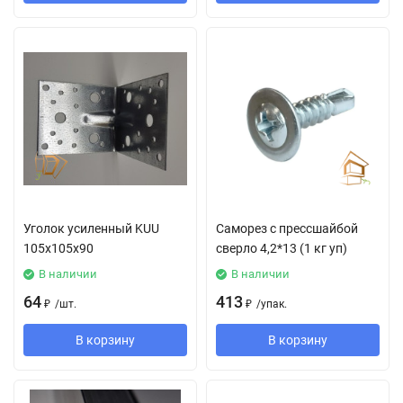
Уголок усиленный KUU
Саморез с прессшайбой
105x105x90
сверло 4,2*13 (1 кг уп)
В наличии
В наличии
64
413
₽
/
шт.
₽
/
упак.
В корзину
В корзину