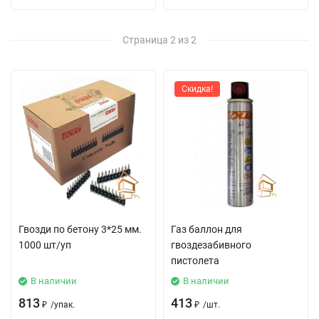
Страница 2 из 2
Скидка!
Гвозди по бетону 3*25 мм.
Газ баллон для
1000 шт/уп
гвоздезабивного
пистолета
В наличии
В наличии
813
413
₽
/
упак.
₽
/
шт.