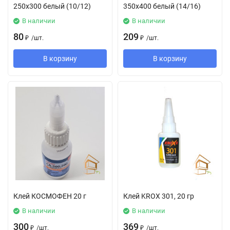
250х300 белый (10/12)
350х400 белый (14/16)
В наличии
В наличии
80
209
₽
/
шт.
₽
/
шт.
В корзину
В корзину
Клей КОСМОФЕН 20 г
Клей KROX 301, 20 гр
В наличии
В наличии
300
369
₽
/
шт.
₽
/
шт.