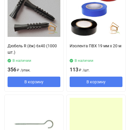
Дюбель R (ёж) 6х40 (1000
Изолента ПВХ 19 мм х 20 м
шт.)
В наличии
В наличии
356
113
₽
/
упак.
₽
/
шт.
В корзину
В корзину