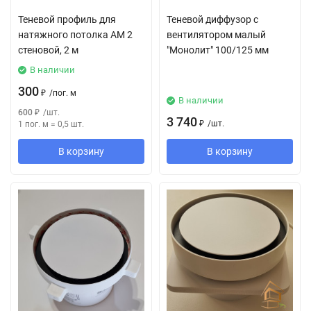
Теневой профиль для
Теневой диффузор с
натяжного потолка АМ 2
вентилятором малый
стеновой, 2 м
"Монолит" 100/125 мм
В наличии
300
₽
/
пог. м
В наличии
600
₽
/
шт.
3 740
₽
/
шт.
1 пог. м
=
0,5
шт.
В корзину
В корзину