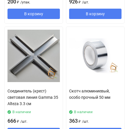
200
926
₽
/
упак.
₽
/
шт.
В корзину
В корзину
Соединитель (крест)
Скотч алюминиевый,
световая линия Gamma 35
особо прочный 50 мм
Alteza 3.3 см
В наличии
В наличии
666
363
₽
/
шт.
₽
/
шт.