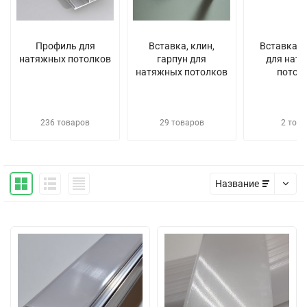
Профиль для
Вставка, клин,
Вставка ц
натяжных потолков
гарпун для
для нат
натяжных потолков
потол
236 товаров
29 товаров
2 това
Название