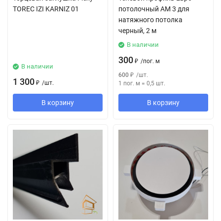
TOREC IZI KARNIZ 01
потолочный АМ 3 для
натяжного потолка
черный, 2 м
В наличии
300
₽
/
пог. м
В наличии
600
₽
/
шт.
1 300
₽
/
шт.
1 пог. м
=
0,5
шт.
В корзину
В корзину