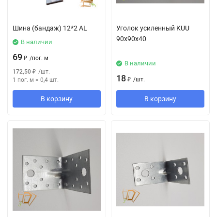
Шина (бандаж) 12*2 AL
Уголок усиленный KUU
90х90х40
В наличии
69
₽
/
пог. м
В наличии
172,50
₽
/
шт.
18
₽
/
шт.
1 пог. м
=
0,4
шт.
В корзину
В корзину