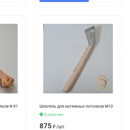
лков N 91
Шпатель для натяжных потолков М10
В наличии
875
₽
/
шт.