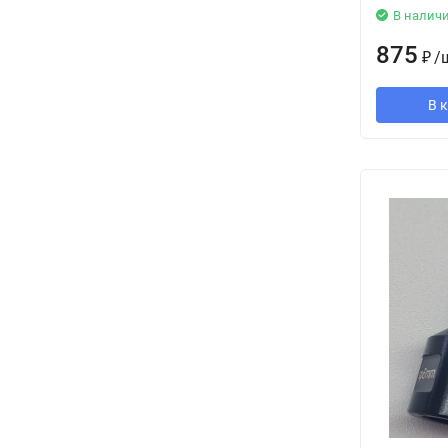
В налич
875
₽
/
В 