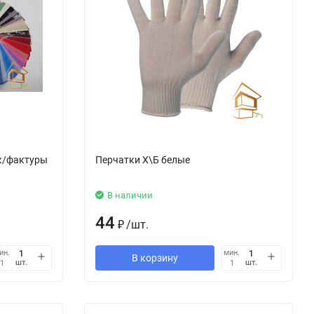
к/фактуры
Перчатки Х\Б белые
В наличии
44
₽
/
шт.
ин.
мин.
В корзину
шт.
шт.
1
1