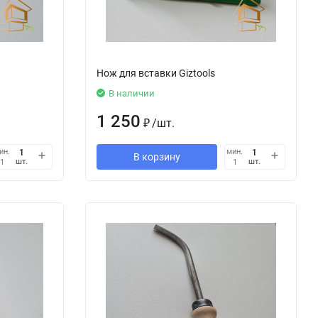
Нож для вставки Giztools
В наличии
1 250
₽
/
шт.
ин.
мин.
В корзину
шт.
шт.
1
1