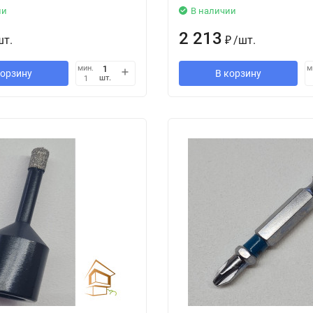
ии
В наличии
2 213
шт.
₽
/
шт.
мин.
м
корзину
В корзину
шт.
1