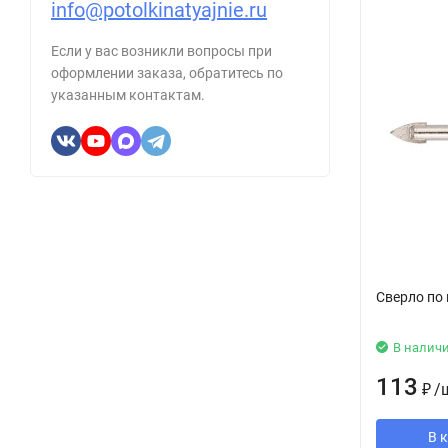
info@potolkinatyajnie.ru
Если у вас возникли вопросы при
оформлении заказа, обратитесь по
указанным контактам.
Сверло по 
В налич
113
₽
/
В 