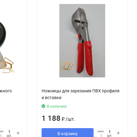
яжного
Ножницы для зарезания ПВХ профиля
и вставки
В наличии
1 188
₽
/
шт.
ин.
мин.
В корзину
шт.
шт.
1
1