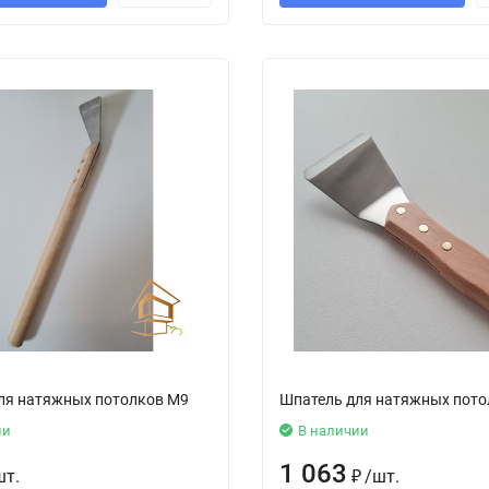
ля натяжных потолков М9
Шпатель для натяжных пото
ии
В наличии
1 063
шт.
₽
/
шт.