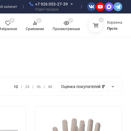
+7 926 053-27-39
й кабинет
Отдел продаж
0
0
0
0
Корзина
Пусто
Избранное
Сравнение
Просмотренные
Оценка покупателей
12
/
24
/
36
/
48