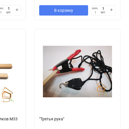
ин.
мин.
В корзину
шт.
шт.
1
1
лков М33
"Третья рука"