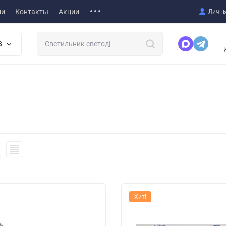
ии
Контакты
Акции
Личны
В
Хит!