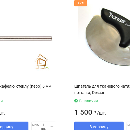
Хит!
кафелю, стеклу (перо) 6 мм
Шпатель для тканевого нат
потолка, Descor
ии
В наличии
1 500
шт.
₽
/
шт.
мин.
м
корзину
В корзину
шт.
1