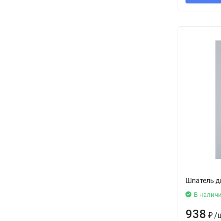
Шпатель д
В налич
938
₽
/