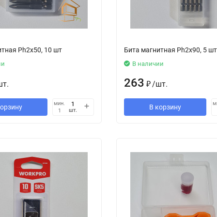
тная Ph2x50, 10 шт
Бита магнитная Ph2x90, 5 шт
ии
В наличии
263
шт.
₽
/
шт.
мин.
м
корзину
В корзину
шт.
1