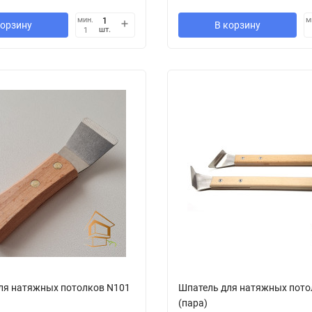
мин.
м
корзину
В корзину
шт.
1
ля натяжных потолков N101
Шпатель для натяжных пото
(пара)