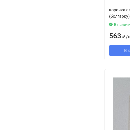
коронка а
(болгарку)
В налич
563
₽
/
В 