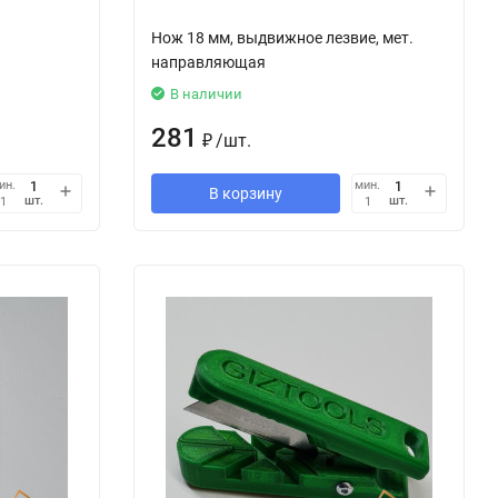
Нож 18 мм, выдвижное лезвие, мет.
направляющая
В наличии
281
₽
/
шт.
ин.
мин.
В корзину
шт.
шт.
1
1