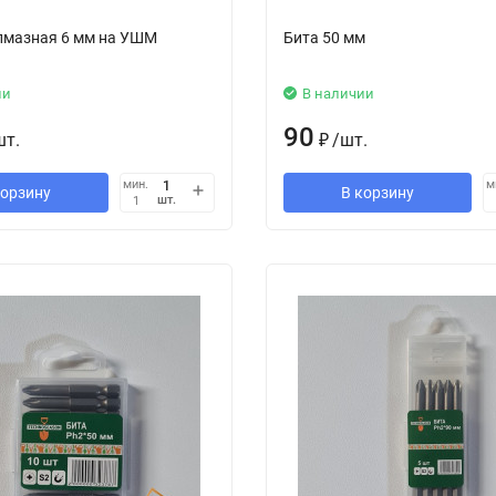
лмазная 6 мм на УШМ
Бита 50 мм
ии
В наличии
90
шт.
₽
/
шт.
мин.
м
корзину
В корзину
шт.
1