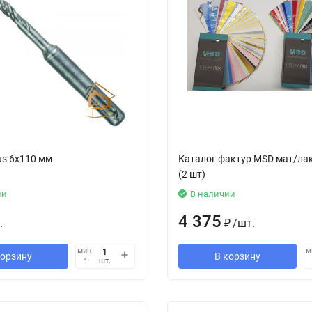
us 6x110 мм
Каталог фактур MSD мат/ла
(2 шт)
ии
В наличии
4 375
.
₽
/
шт.
мин.
м
корзину
В корзину
шт.
1