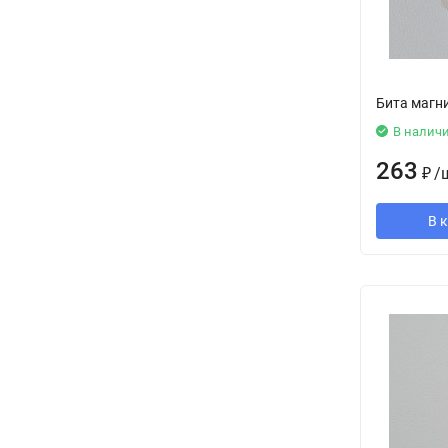
Бита магни
В налич
263
₽
/
В 