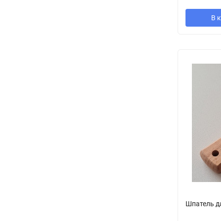
В 
Шпатель д