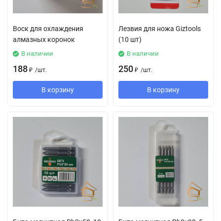
Воск для охлаждения
Лезвия для ножа Giztools
алмазных коронок
(10 шт)
В наличии
В наличии
188
250
₽
/
шт.
₽
/
шт.
В корзину
В корзину