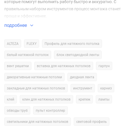
которые помогут выполнить работу быстро и аккуратно. С
правильным набором инструментов процесс монтажа станет
проще и эффективнее.
подробнее
Какие инструменты нужны для монтажа натяжного потолка?
Тепловая пушка (нагреватель)
— устройство для нагрева и
ALTEZA
FLEXY
Профиль для натяжного потолка
растяжения ПВХ-плёнки. Обеспечивает равномерный
белый натяжной потолок
блок светодиодной ленты
нагрев, что позволяет избежать повреждений материала.
Ножницы для резки плёнки
— специальные ножницы с
вент решетки
вставка для натяжных потолков
гарпун
острыми лезвиями, которые позволяют ровно и аккуратно
декоративные натяжные потолки
диодная лента
резать материал без замятий и заломов.
закладные для натяжных потолков
инструмент
карниз
Шпатели
— используются для разглаживания плёнки и
устранения воздушных пузырей. Бывают разных размеров
клей
клин для натяжных потолков
крепеж
лампы
и форм, что позволяет подобрать оптимальный
обводы труб
пульт контроллер
инструмент для конкретной задачи.
Устройство для прокола плёнки (игла-проколка)
—
светильники для натяжных потолков
световой профиль