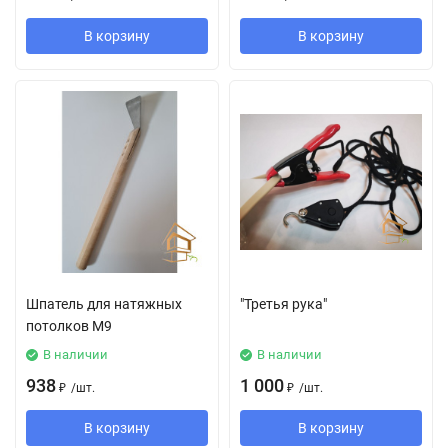
В корзину
В корзину
Шпатель для натяжных
"Третья рука"
потолков М9
В наличии
В наличии
938
1 000
₽
/
шт.
₽
/
шт.
В корзину
В корзину