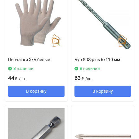
Перчатки Х\Б белые
Бур SDS-plus 6x110 мм
В наличии
В наличии
44
63
₽
/
шт.
₽
/
шт.
В корзину
В корзину