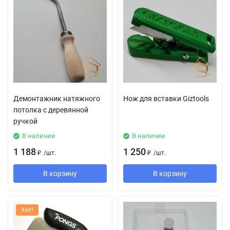
Демонтажник натяжного
Нож для вставки Giztools
потолка с деревянной
ручкой
В наличии
В наличии
1 188
1 250
₽
/
шт.
₽
/
шт.
В корзину
В корзину
Хит!