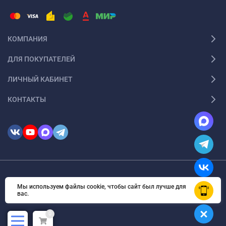
инструменты для монтажа натяжных потолков. Это
позволит вам подобрать оптимальный набор для вашей
задачи.
КОМПАНИЯ
Доступная цена.
Мы предлагаем конкурентоспособные
цены на все наши товары. Вы сможете сэкономить на
ДЛЯ ПОКУПАТЕЛЕЙ
покупке инструментов, не жертвуя их качеством.
ЛИЧНЫЙ КАБИНЕТ
Удобство и простота использования.
Наши инструменты
разработаны с учётом удобства использования. Они
КОНТАКТЫ
просты в обращении и не требуют специальных навыков
или подготовки.
Не откладывайте ремонт на потом — заказывайте
инструменты для натяжного потолка уже сегодня и
наслаждайтесь идеально выполненным потолком в вашем
© 2026 InSale. Все права защищены
доме!
Мы используем файлы cookie, чтобы сайт был лучше для
OK
вас.
0