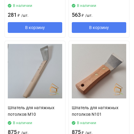
В наличии
В наличии
281
563
₽
/
шт.
₽
/
шт.
В корзину
В корзину
Шпатель для натяжных
Шпатель для натяжных
потолков М10
потолков N101
В наличии
В наличии
875
875
₽
/
шт.
₽
/
шт.