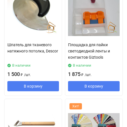
Шпатель для тканевого
Площадка для пайки
натяжного потолка, Descor
светодиодной ленты и
контактов Giztools
В наличии
В наличии
1 500
1 875
₽
/
шт.
₽
/
шт.
В корзину
В корзину
Хит!