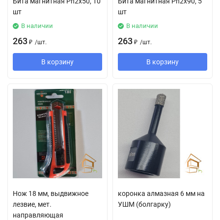
Бита магнитная Ph2x50, 10
Бита магнитная Ph2x90, 5
шт
шт
В наличии
В наличии
263
263
₽
/
шт.
₽
/
шт.
В корзину
В корзину
Нож 18 мм, выдвижное
коронка алмазная 6 мм на
лезвие, мет.
УШМ (болгарку)
направляющая