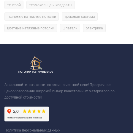
инструмент для создания отверстий в плёнке перед
теневой
термокольца и квадраты
установкой декоративных элементов или светильников.
тканевые натяжные потолки
трековая система
Рулетка, уровень, лазерный дальномер
— измерительные
инструменты, необходимые для точного расчёта размеров
цветные натяжные потолки
шпатели
электрика
и установки потолка.
Багетный ключ
— специальный инструмент для монтажа
багетов, который обеспечивает надёжное крепление и
герметичность конструкции.
Почему стоит выбрать наши инструменты для натяжных
потолков?
Заказывайте натяжные потолки по честной цене! Прозрачное
ценообразование, широкий выбор качественных материалов по
Высокое качество.
Мы предлагаем только проверенные
доступной стоимости!
инструменты от надёжных производителей. Они
изготовлены из прочных материалов и рассчитаны на
интенсивную эксплуатацию.
Широкий выбор.
У нас вы найдёте все необходимые
Политика персональных данных