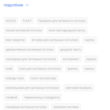
Блок питания — это устройство, которое обеспечивает
подробнее
питание для LED-лент на натяжном потолке. Изделие может
работать от сети переменного тока (AC) или от постоянного
тока (DC). Блок питания определяется выходной мощностью,
ALTEZA
FLEXY
Профиль для натяжного потолка
которая определяет количество LED-лент, которые могут быть
белый натяжной потолок
блок светодиодной ленты
подключены к блоку питания.
вент решетки
вставка для натяжных потолков
гарпун
Контроллер
декоративные натяжные потолки
диодная лента
Контроллер — это устройство, которое управляет яркостью,
закладные для натяжных потолков
инструмент
карниз
цветом и режимом работы LED-лент на потолке. Он может
быть запрограммирован, чтобы изменять яркость, сменять
клей
клин для натяжных потолков
крепеж
лампы
цвет и создавать различные эффекты света. Контроллер
обводы труб
пульт контроллер
имеет различные варианты управления, например, пульт
дистанционного управления, приложение на смартфоне или
светильники для натяжных потолков
световой профиль
интеграция с системами умного дома.
теневой
термокольца и квадраты
Выбор компонентов
тканевые натяжные потолки
трековая система