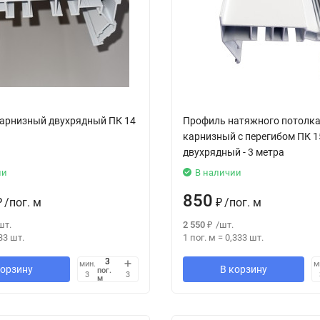
арнизный двухрядный ПК 14
Профиль натяжного потолк
карнизный с перегибом ПК 1
двухрядный - 3 метра
ии
В наличии
850
₽
/
пог. м
₽
/
пог. м
шт.
2 550
₽
/
шт.
33
шт.
1 пог. м
=
0,333
шт.
мин.
м
корзину
В корзину
пог.
3
3
м