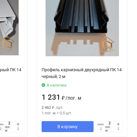
дный ПК 14
Профиль карнизный двухрядный ПК 14
черный, 2 м
В наличии
1 231
₽
/
пог. м
2 462
₽
/
шт.
1 пог. м
=
0,5
шт.
ин.
мин.
В корзину
пог.
пог.
2
2
2
2
м
м