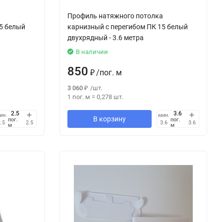
а
Профиль натяжного потолка
5 белый
карнизный с перегибом ПК 15 белый
двухрядный - 3.6 метра
В наличии
850
₽
/
пог. м
3 060
₽
/
шт.
1 пог. м
=
0,278
шт.
ин.
мин.
В корзину
пог.
пог.
.5
2.5
3.6
3.6
м
м