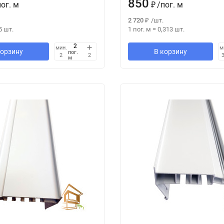
850
пог. м
₽
/
пог. м
2 720
₽
/
шт.
5
шт.
1 пог. м
=
0,313
шт.
мин.
м
корзину
В корзину
пог.
2
2
3
м