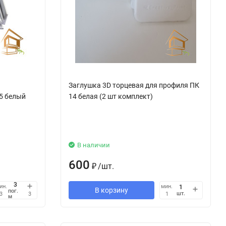
а
Заглушка 3D торцевая для профиля ПК
5 белый
14 белая (2 шт комплект)
В наличии
600
₽
/
шт.
ин.
мин.
В корзину
пог.
шт.
3
3
1
м