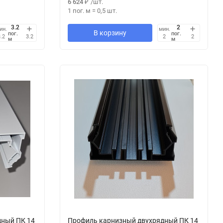
6 624
₽
/
шт.
1 пог. м
=
0,5
шт.
ин.
мин.
В корзину
пог.
пог.
.2
3.2
2
2
м
м
дный ПК 14
Профиль карнизный двухрядный ПК 14