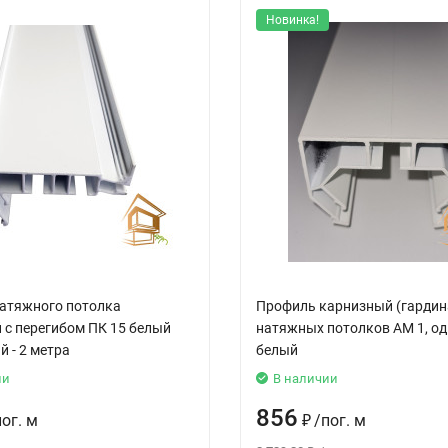
Новинка!
атяжного потолка
Профиль карнизный (гардин
 с перегибом ПК 15 белый
натяжных потолков АМ 1, о
 - 2 метра
белый
ии
В наличии
856
пог. м
₽
/
пог. м