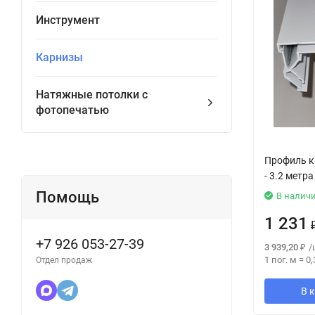
Инструмент
Карнизы
Натяжные потолки с
фотопечатью
Профиль к
- 3.2 метра
Помощь
В налич
1 231
+7 926 053-27-39
3 939,20
₽
/
1 пог. м
=
0,
Отдел продаж
В 