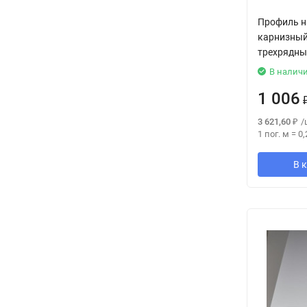
Профиль н
карнизный
трехрядный
В налич
1 006
3 621,60
₽
/
1 пог. м
=
0,
В 