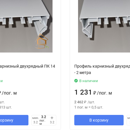
арнизный двухрядный ПК 14
Профиль карнизный двухря
- 2 метра
ии
В наличии
1 231
₽
/
пог. м
₽
/
пог. м
шт.
2 462
₽
/
шт.
313
шт.
1 пог. м
=
0,5
шт.
мин.
м
корзину
В корзину
пог.
3.2
3.2
м