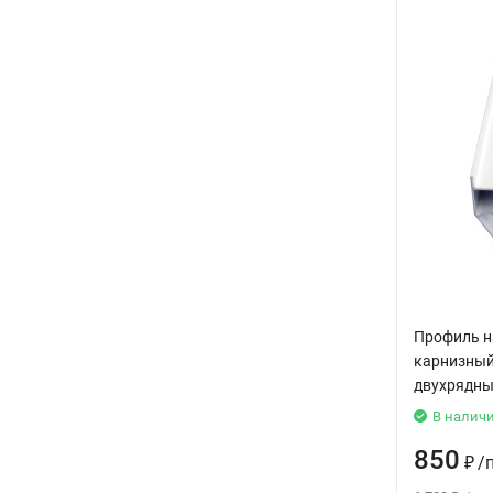
Профиль н
карнизный
двухрядный
В налич
850
₽
/