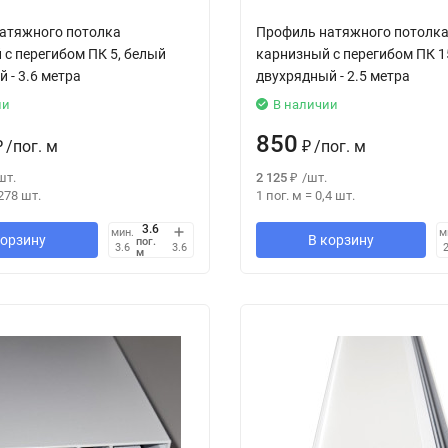
атяжного потолка
Профиль натяжного потолк
 с перегибом ПК 5, белый
карнизный с перегибом ПК 1
 - 3.6 метра
двухрядный - 2.5 метра
ии
В наличии
850
₽
/
пог. м
₽
/
пог. м
шт.
2 125
₽
/
шт.
278
шт.
1 пог. м
=
0,4
шт.
мин.
м
корзину
В корзину
пог.
3.6
3.6
2
м