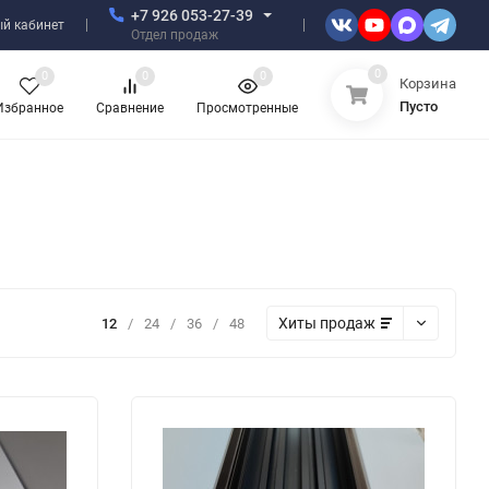
+7 926 053-27-39
й кабинет
Отдел продаж
0
0
0
0
Корзина
Пусто
Избранное
Сравнение
Просмотренные
Хиты продаж
12
/
24
/
36
/
48