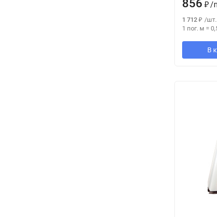
856
₽
/
1 712
₽
/
шт.
1 пог. м
=
0,
В 