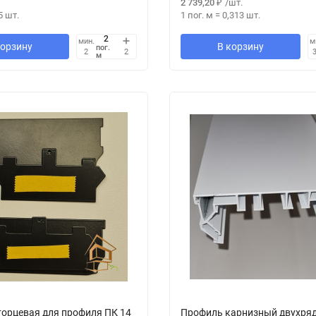
2 739,20
₽
/
шт.
5
шт.
1 пог. м
=
0,313
шт.
мин.
м
корзину
В корзину
пог.
2
2
3
м
торцевая для профиля ПК 14
Профиль карнизный двухря