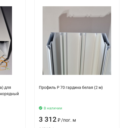
а) для
Профиль P 70 гардина белая (2 м)
днорядный
В наличии
3 312
₽
/
пог. м