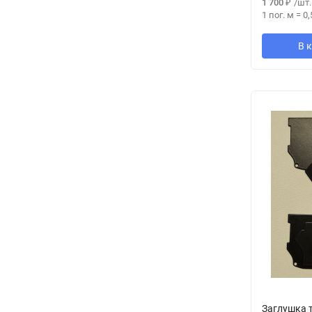
1 700
₽
/
шт.
1 пог. м
=
0,
В 
Заглушка 