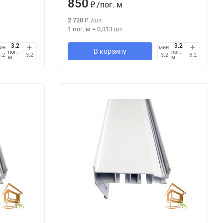
850
₽
/
пог. м
2 720
₽
/
шт.
1 пог. м
=
0,313
шт.
ин.
мин.
В корзину
пог.
пог.
.2
3.2
3.2
3.2
м
м