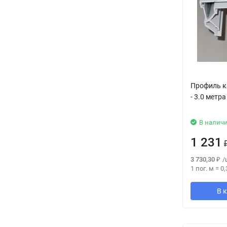
Профиль к
- 3.0 метра
В налич
1 231
3 730,30
₽
/
1 пог. м
=
0,
В 