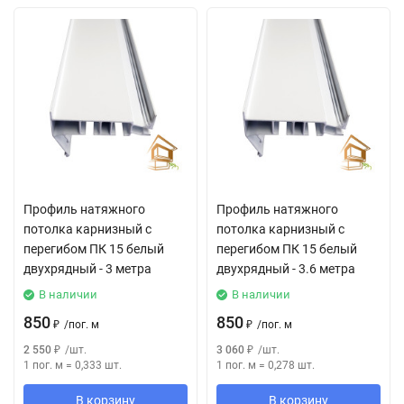
Профиль натяжного
Профиль натяжного
потолка карнизный с
потолка карнизный с
перегибом ПК 15 белый
перегибом ПК 15 белый
двухрядный - 3 метра
двухрядный - 3.6 метра
В наличии
В наличии
850
850
₽
/
пог. м
₽
/
пог. м
2 550
₽
/
шт.
3 060
₽
/
шт.
1 пог. м
=
0,333
шт.
1 пог. м
=
0,278
шт.
В корзину
В корзину