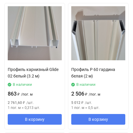
Профиль карнизный Glide
Профиль P 60 гардина
02 белый (3.2 м)
белая (2 м)
В наличии
В наличии
863
2 506
₽
/
пог. м
₽
/
пог. м
2 761,60
₽
/
шт.
5 012
₽
/
шт.
1 пог. м
=
0,313
шт.
1 пог. м
=
0,5
шт.
В корзину
В корзину