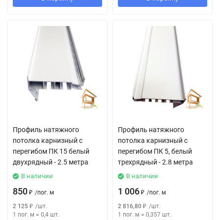
Профиль натяжного
Профиль натяжного
потолка карнизный с
потолка карнизный с
перегибом ПК 15 белый
перегибом ПК 5, белый
двухрядный - 2.5 метра
трехрядный - 2.8 метра
В наличии
В наличии
850
1 006
₽
/
пог. м
₽
/
пог. м
2 125
₽
/
шт.
2 816,80
₽
/
шт.
1 пог. м
=
0,4
шт.
1 пог. м
=
0,357
шт.