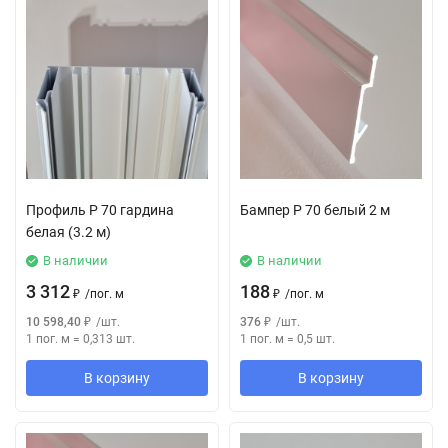
Профиль P 70 гардина
Бампер Р 70 белый 2 м
белая (3.2 м)
В наличии
В наличии
3 312
188
₽
/
пог. м
₽
/
пог. м
10 598,40
₽
/
шт.
376
₽
/
шт.
1 пог. м
=
0,313
шт.
1 пог. м
=
0,5
шт.
В корзину
В корзину