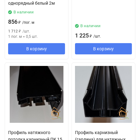
однорядный белый 2м
В наличии
856
₽
/
пог. м
В наличии
1 712
₽
/
шт.
1 225
₽
/
шт.
1 пог. м
=
0,5
шт.
В корзину
В корзину
Профиль натяжного
Профиль карнизный
потолка карнизный ПК 15
(гардина) для натяжных