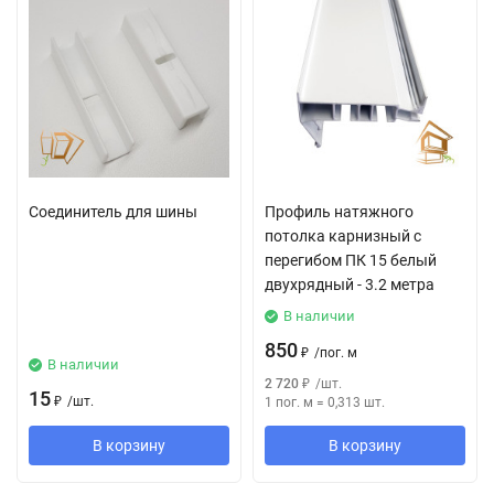
Соединитель для шины
Профиль натяжного
потолка карнизный с
перегибом ПК 15 белый
двухрядный - 3.2 метра
В наличии
850
₽
/
пог. м
В наличии
2 720
₽
/
шт.
15
₽
/
шт.
1 пог. м
=
0,313
шт.
В корзину
В корзину