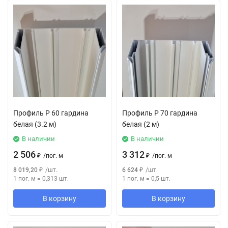
Профиль P 60 гардина
Профиль P 70 гардина
белая (3.2 м)
белая (2 м)
В наличии
В наличии
2 506
3 312
₽
/
пог. м
₽
/
пог. м
8 019,20
₽
/
шт.
6 624
₽
/
шт.
1 пог. м
=
0,313
шт.
1 пог. м
=
0,5
шт.
В корзину
В корзину