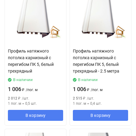
Профиль натяжного
Профиль натяжного
потолка карнизный с
потолка карнизный с
перегибом ПК 5, белый
перегибом ПК 5, белый
трехрядный
трехрядный - 2.5 метра
В наличии
В наличии
1 006
1 006
₽
/
пог. м
₽
/
пог. м
2 012
₽
/
шт.
2 515
₽
/
шт.
1 пог. м
=
0,5
шт.
1 пог. м
=
0,4
шт.
В корзину
В корзину