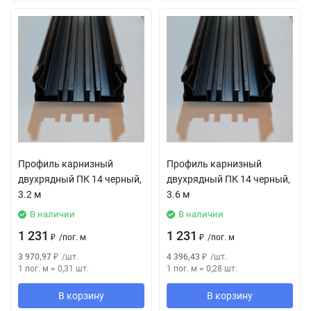
Профиль карнизный
Профиль карнизный
двухрядный ПК 14 черный,
двухрядный ПК 14 черный,
3.2 м
3.6 м
В наличии
В наличии
1 231
1 231
₽
/
пог. м
₽
/
пог. м
3 970,97
₽
/
шт.
4 396,43
₽
/
шт.
1 пог. м
=
0,31
шт.
1 пог. м
=
0,28
шт.
В корзину
В корзину