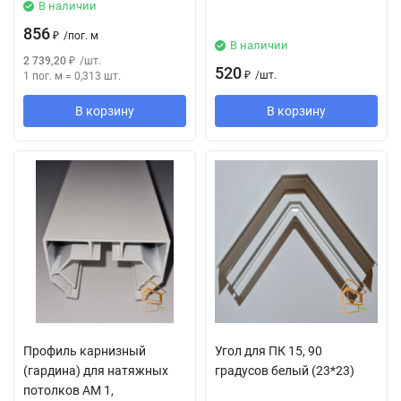
В наличии
856
₽
/
пог. м
В наличии
2 739,20
₽
/
шт.
520
₽
/
шт.
1 пог. м
=
0,313
шт.
В корзину
В корзину
Профиль карнизный
Угол для ПК 15, 90
(гардина) для натяжных
градусов белый (23*23)
потолков АМ 1,