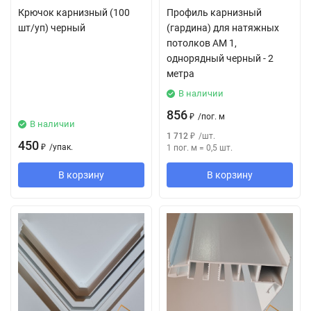
Крючок карнизный (100
Профиль карнизный
шт/уп) черный
(гардина) для натяжных
потолков АМ 1,
однорядный черный - 2
метра
В наличии
856
₽
/
пог. м
В наличии
1 712
₽
/
шт.
450
₽
/
упак.
1 пог. м
=
0,5
шт.
В корзину
В корзину