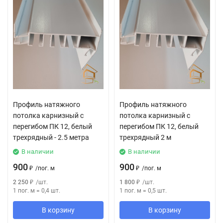
Профиль натяжного
Профиль натяжного
потолка карнизный с
потолка карнизный с
перегибом ПК 12, белый
перегибом ПК 12, белый
трехрядный - 2.5 метра
трехрядный 2 м
В наличии
В наличии
900
900
₽
/
пог. м
₽
/
пог. м
2 250
₽
/
шт.
1 800
₽
/
шт.
1 пог. м
=
0,4
шт.
1 пог. м
=
0,5
шт.
В корзину
В корзину