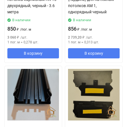
двухрядный, черный - 3.6
потолков АМ 1,
метра
однорядный черный
В наличии
В наличии
850
856
₽
/
пог. м
₽
/
пог. м
3 060
₽
/
шт.
2 739,20
₽
/
шт.
1 пог. м
=
0,278
шт.
1 пог. м
=
0,313
шт.
В корзину
В корзину