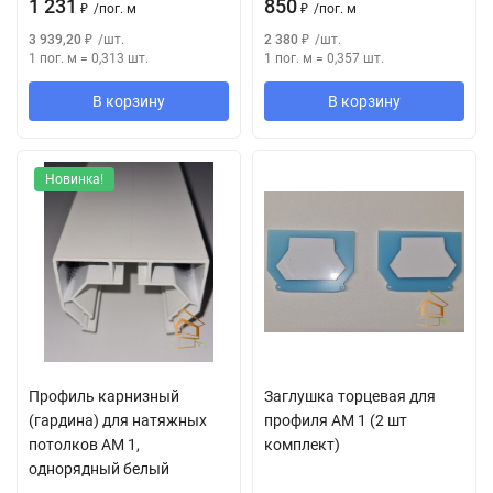
1 231
850
₽
/
пог. м
₽
/
пог. м
3 939,20
₽
/
шт.
2 380
₽
/
шт.
1 пог. м
=
0,313
шт.
1 пог. м
=
0,357
шт.
В корзину
В корзину
Новинка!
Профиль карнизный
Заглушка торцевая для
(гардина) для натяжных
профиля АМ 1 (2 шт
потолков АМ 1,
комплект)
однорядный белый