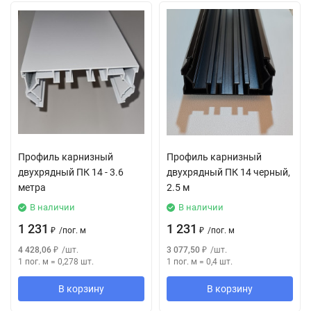
Профиль карнизный
Профиль карнизный
двухрядный ПК 14 - 3.6
двухрядный ПК 14 черный,
метра
2.5 м
В наличии
В наличии
1 231
1 231
₽
/
пог. м
₽
/
пог. м
4 428,06
₽
/
шт.
3 077,50
₽
/
шт.
1 пог. м
=
0,278
шт.
1 пог. м
=
0,4
шт.
В корзину
В корзину