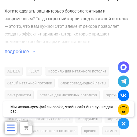
Хотите сделать ваш интерьер более элегантным и
современным? Тогда скрытый карниз под натяжной потолок
— это то, что вам нужно! Этот элемент декора позволяет
создать эффект «парящих» штор, которые придают
помещению особый шарм и изысканность.
подробнее
Что такое скрытый карниз и как он работает?
Скрытый карниз — это специальный профиль, который
ALTEZA
FLEXY
Профиль для натяжного потолка
монтируется в конструкцию натяжного потолка. Он
белый натяжной потолок
блок светодиодной ленты
предназначен для крепления штор и занавесок, создавая
эффект их «парения» в воздухе. Такой карниз не виден с
вент решетки
вставка для натяжных потолков
гарпун
внешней стороны, что придаёт интерьеру более аккуратный и
минималистичный вид.
декоративные натяжные потолки
Мы используем файлы cookie, чтобы сайт был лучше для
диодная лента
OK
вас.
закладные для натяжных потолков
инструмент
карниз
Почему стоит выбрать скрытый карниз под натяжной
0
потолок?
клей
клин для натяжных потолков
крепеж
лампы