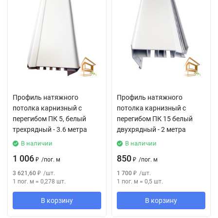
Профиль натяжного
Профиль натяжного
потолка карнизный с
потолка карнизный с
перегибом ПК 5, белый
перегибом ПК 15 белый
трехрядный - 3.6 метра
двухрядный - 2 метра
В наличии
В наличии
1 006
850
₽
/
пог. м
₽
/
пог. м
3 621,60
₽
/
шт.
1 700
₽
/
шт.
1 пог. м
=
0,278
шт.
1 пог. м
=
0,5
шт.
В корзину
В корзину