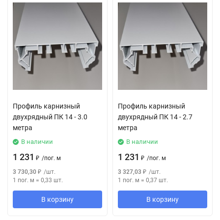
Профиль карнизный
Профиль карнизный
двухрядный ПК 14 - 3.0
двухрядный ПК 14 - 2.7
метра
метра
В наличии
В наличии
1 231
1 231
₽
/
пог. м
₽
/
пог. м
3 730,30
₽
/
шт.
3 327,03
₽
/
шт.
1 пог. м
=
0,33
шт.
1 пог. м
=
0,37
шт.
В корзину
В корзину