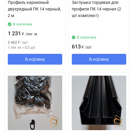
Профиль карнизный
Заглушка торцевая для
двухрядный ПК 14 черный,
профиля ПК 14 черная (2
2 м
шт комплект)
В наличии
1 231
₽
/
пог. м
В наличии
2 462
₽
/
шт.
613
₽
/
шт.
1 пог. м
=
0,5
шт.
В корзину
В корзину