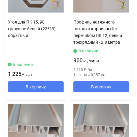
Угол для ПК 15, 90
Профиль натяжного
градусов белый (23*23)
потолка карнизный с
обратный
перегибом ПК 12, белый
трехрядный - 2.8 метра
В наличии
900
₽
/
пог. м
В наличии
2 520
₽
/
шт.
1 225
₽
/
шт.
1 пог. м
=
0,357
шт.
В корзину
В корзину