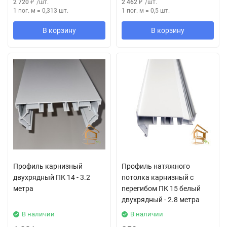
2 720
₽
/
шт.
2 462
₽
/
шт.
1 пог. м
=
0,313
шт.
1 пог. м
=
0,5
шт.
В корзину
В корзину
Профиль карнизный
Профиль натяжного
двухрядный ПК 14 - 3.2
потолка карнизный с
метра
перегибом ПК 15 белый
двухрядный - 2.8 метра
В наличии
В наличии