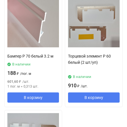
Бампер Р 70 белый 3.2 м
Торцевой элемент Р 60
белый (2 шт/уп)
В наличии
188
₽
/
пог. м
В наличии
601,60
₽
/
шт.
910
₽
/
шт.
1 пог. м
=
0,313
шт.
В корзину
В корзину