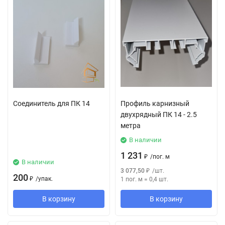
Соединитель для ПК 14
Профиль карнизный
двухрядный ПК 14 - 2.5
метра
В наличии
1 231
₽
/
пог. м
В наличии
3 077,50
₽
/
шт.
200
₽
/
упак.
1 пог. м
=
0,4
шт.
В корзину
В корзину