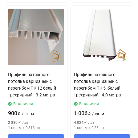
Профиль натяжного
Профиль натяжного
потолка карнизный с
потолка карнизный с
перегибом ПК 12 белый
перегибом ПК 5, белый
трехрядный - 3.2 метра
трехрядный - 4.0 метра
В наличии
В наличии
900
1 006
₽
/
пог. м
₽
/
пог. м
2 880
₽
/
шт.
4 024
₽
/
шт.
1 пог. м
=
0,313
шт.
1 пог. м
=
0,25
шт.