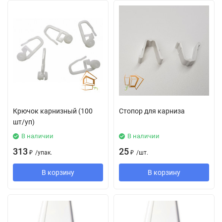
Крючок карнизный (100
Стопор для карниза
шт/уп)
В наличии
В наличии
313
25
₽
/
упак.
₽
/
шт.
В корзину
В корзину