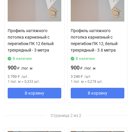
Профиль натяжного
Профиль натяжного
потолка карнизный с
потолка карнизный с
перегибом ПК 12 белый
перегибом ПК 12, белый
трехрядный - 3 метра
трехрядный - 3.6 метра
В наличии
В наличии
900
900
₽
/
пог. м
₽
/
пог. м
2 700
₽
/
шт.
3 240
₽
/
шт.
1 пог. м
=
0,333
шт.
1 пог. м
=
0,278
шт.
В корзину
В корзину
Страница 2 из 2