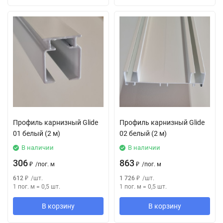
Профиль карнизный Glide
Профиль карнизный Glide
01 белый (2 м)
02 белый (2 м)
В наличии
В наличии
306
863
₽
/
пог. м
₽
/
пог. м
612
₽
/
шт.
1 726
₽
/
шт.
1 пог. м
=
0,5
шт.
1 пог. м
=
0,5
шт.
В корзину
В корзину