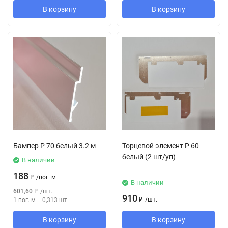
В корзину
В корзину
Бампер Р 70 белый 3.2 м
Торцевой элемент Р 60
белый (2 шт/уп)
В наличии
188
₽
/
пог. м
В наличии
601,60
₽
/
шт.
910
₽
/
шт.
1 пог. м
=
0,313
шт.
В корзину
В корзину