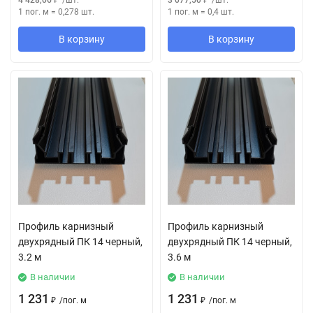
4 428,06
₽
/
шт.
3 077,50
₽
/
шт.
1 пог. м
=
0,278
шт.
1 пог. м
=
0,4
шт.
В корзину
В корзину
Профиль карнизный
Профиль карнизный
двухрядный ПК 14 черный,
двухрядный ПК 14 черный,
3.2 м
3.6 м
В наличии
В наличии
1 231
1 231
₽
/
пог. м
₽
/
пог. м