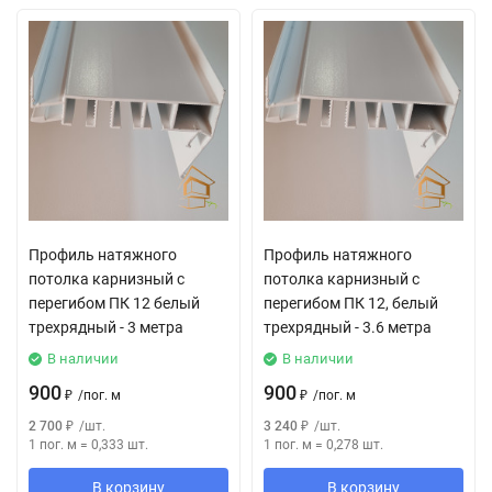
Профиль натяжного
Профиль натяжного
потолка карнизный с
потолка карнизный с
перегибом ПК 12 белый
перегибом ПК 12, белый
трехрядный - 3 метра
трехрядный - 3.6 метра
В наличии
В наличии
900
900
₽
/
пог. м
₽
/
пог. м
2 700
₽
/
шт.
3 240
₽
/
шт.
1 пог. м
=
0,333
шт.
1 пог. м
=
0,278
шт.
В корзину
В корзину