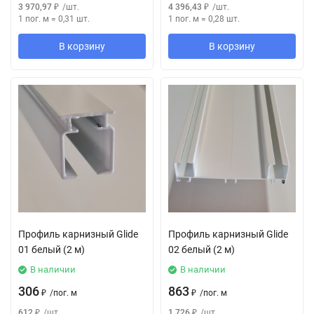
3 970,97
₽
/
шт.
4 396,43
₽
/
шт.
1 пог. м
=
0,31
шт.
1 пог. м
=
0,28
шт.
В корзину
В корзину
Профиль карнизный Glide
Профиль карнизный Glide
01 белый (2 м)
02 белый (2 м)
В наличии
В наличии
306
863
₽
/
пог. м
₽
/
пог. м
612
₽
/
шт.
1 726
₽
/
шт.