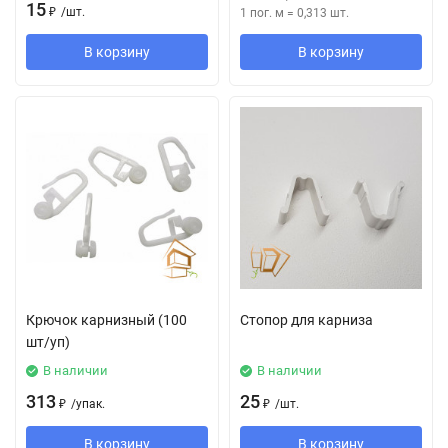
15
₽
/
шт.
1 пог. м
=
0,313
шт.
В корзину
В корзину
Крючок карнизный (100
Стопор для карниза
шт/уп)
В наличии
В наличии
313
25
₽
/
упак.
₽
/
шт.
В корзину
В корзину