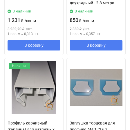
двухрядный - 2.8 метра
В наличии
В наличии
1 231
850
₽
/
пог. м
₽
/
пог. м
3 939,20
₽
/
шт.
2 380
₽
/
шт.
1 пог. м
=
0,313
шт.
1 пог. м
=
0,357
шт.
В корзину
В корзину
Новинка!
Профиль карнизный
Заглушка торцевая для
(гардина) для натяжных
профиля АМ 1 (2 шт