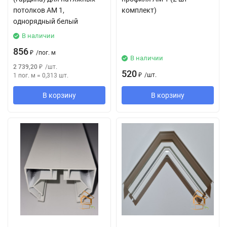
потолков АМ 1,
комплект)
однорядный белый
В наличии
856
₽
/
пог. м
В наличии
2 739,20
₽
/
шт.
520
₽
/
шт.
1 пог. м
=
0,313
шт.
В корзину
В корзину