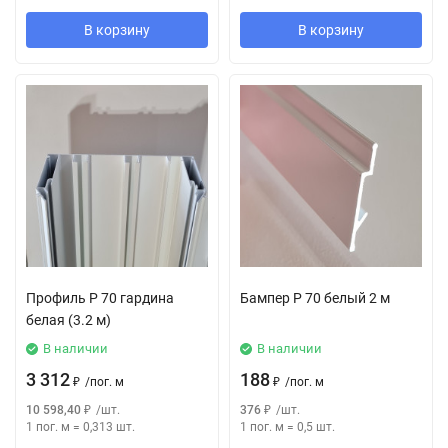
В корзину
В корзину
Профиль P 70 гардина
Бампер Р 70 белый 2 м
белая (3.2 м)
В наличии
В наличии
3 312
188
₽
/
пог. м
₽
/
пог. м
10 598,40
₽
/
шт.
376
₽
/
шт.
1 пог. м
=
0,313
шт.
1 пог. м
=
0,5
шт.