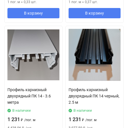
1 пог. м
=
0,33
шт.
1 пог. м
=
0,37
шт.
В корзину
В корзину
Профиль карнизный
Профиль карнизный
двухрядный ПК 14 - 3.6
двухрядный ПК 14 черный,
метра
2.5 м
В наличии
В наличии
1 231
1 231
₽
/
пог. м
₽
/
пог. м