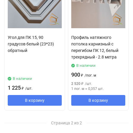
Угол для ПК 15, 90
Профиль натяжного
градусов белый (23*23)
потолка карнизный с
обратный
перегибом ПК 12, белый
трехрядный - 2.8 метра
В наличии
900
₽
/
пог. м
В наличии
2 520
₽
/
шт.
1 225
₽
/
шт.
1 пог. м
=
0,357
шт.
В корзину
В корзину
Страница 2 из 2