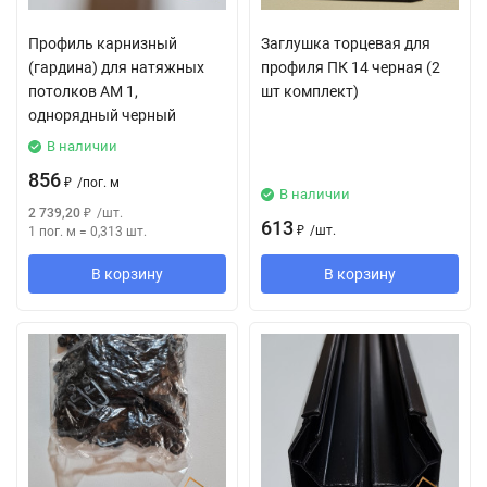
Профиль карнизный
Заглушка торцевая для
(гардина) для натяжных
профиля ПК 14 черная (2
потолков АМ 1,
шт комплект)
однорядный черный
В наличии
856
₽
/
пог. м
В наличии
2 739,20
₽
/
шт.
613
₽
/
шт.
1 пог. м
=
0,313
шт.
В корзину
В корзину