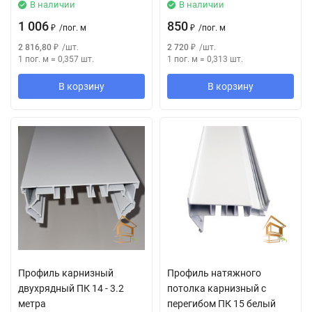
В наличии
В наличии
1 006
850
₽
/
пог. м
₽
/
пог. м
2 816,80
₽
/
шт.
2 720
₽
/
шт.
1 пог. м
=
0,357
шт.
1 пог. м
=
0,313
шт.
В корзину
В корзину
Профиль карнизный
Профиль натяжного
двухрядный ПК 14 - 3.2
потолка карнизный с
метра
перегибом ПК 15 белый