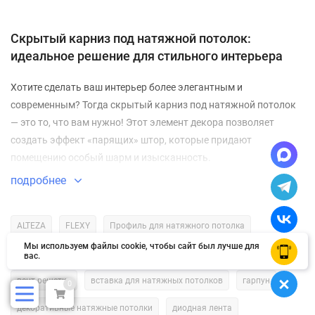
Скрытый карниз под натяжной потолок:
идеальное решение для стильного интерьера
Хотите сделать ваш интерьер более элегантным и
современным? Тогда скрытый карниз под натяжной потолок
— это то, что вам нужно! Этот элемент декора позволяет
создать эффект «парящих» штор, которые придают
помещению особый шарм и изысканность.
подробнее
Что такое скрытый карниз и как он работает?
Скрытый карниз — это специальный профиль, который
ALTEZA
FLEXY
Профиль для натяжного потолка
монтируется в конструкцию натяжного потолка. Он
Мы используем файлы cookie, чтобы сайт был лучше для
OK
белый натяжной потолок
блок светодиодной ленты
предназначен для крепления штор и занавесок, создавая
вас.
эффект их «парения» в воздухе. Такой карниз не виден с
вент решетки
вставка для натяжных потолков
гарпун
0
внешней стороны, что придаёт интерьеру более аккуратный и
минималистичный вид.
декоративные натяжные потолки
диодная лента