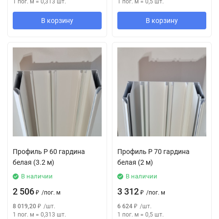
1 пог. м
=
0,313
шт.
1 пог. м
=
0,5
шт.
В корзину
В корзину
Профиль P 60 гардина
Профиль P 70 гардина
белая (3.2 м)
белая (2 м)
В наличии
В наличии
2 506
3 312
₽
/
пог. м
₽
/
пог. м
8 019,20
₽
/
шт.
6 624
₽
/
шт.
1 пог. м
=
0,313
шт.
1 пог. м
=
0,5
шт.