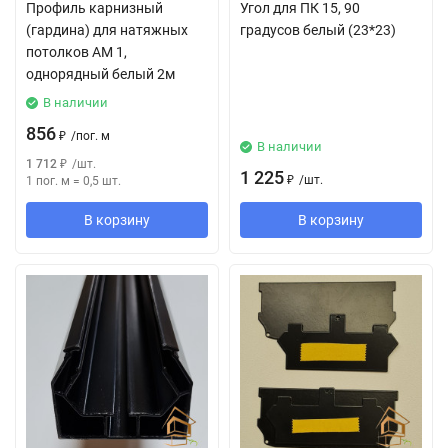
Профиль карнизный
Угол для ПК 15, 90
(гардина) для натяжных
градусов белый (23*23)
потолков АМ 1,
однорядный белый 2м
В наличии
856
₽
/
пог. м
В наличии
1 712
₽
/
шт.
1 225
₽
/
шт.
1 пог. м
=
0,5
шт.
В корзину
В корзину