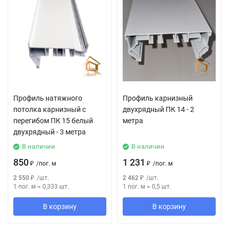
Профиль натяжного
Профиль карнизный
потолка карнизный с
двухрядный ПК 14 - 2
перегибом ПК 15 белый
метра
двухрядный - 3 метра
В наличии
В наличии
850
1 231
₽
/
пог. м
₽
/
пог. м
2 550
₽
/
шт.
2 462
₽
/
шт.
1 пог. м
=
0,333
шт.
1 пог. м
=
0,5
шт.
В корзину
В корзину