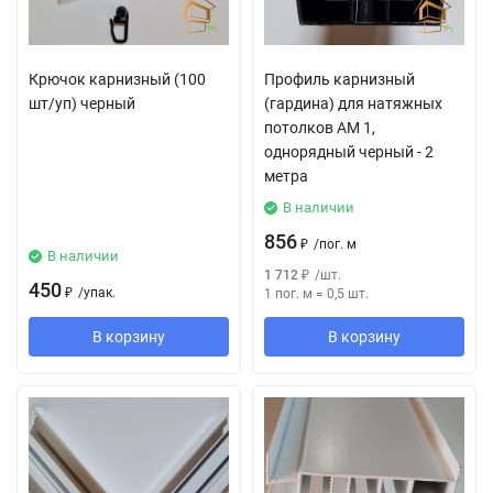
Крючок карнизный (100
Профиль карнизный
шт/уп) черный
(гардина) для натяжных
потолков АМ 1,
однорядный черный - 2
метра
В наличии
856
₽
/
пог. м
В наличии
1 712
₽
/
шт.
450
₽
/
упак.
1 пог. м
=
0,5
шт.
В корзину
В корзину