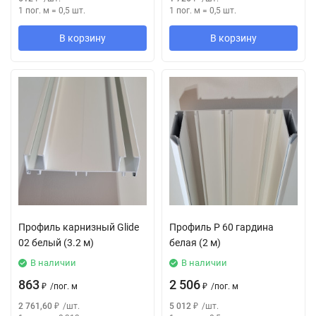
1 пог. м
=
0,5
шт.
1 пог. м
=
0,5
шт.
В корзину
В корзину
Профиль карнизный Glide
Профиль P 60 гардина
02 белый (3.2 м)
белая (2 м)
В наличии
В наличии
863
2 506
₽
/
пог. м
₽
/
пог. м
2 761,60
₽
/
шт.
5 012
₽
/
шт.