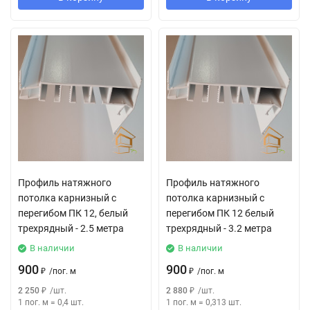
Профиль натяжного
Профиль натяжного
потолка карнизный с
потолка карнизный с
перегибом ПК 12, белый
перегибом ПК 12 белый
трехрядный - 2.5 метра
трехрядный - 3.2 метра
В наличии
В наличии
900
900
₽
/
пог. м
₽
/
пог. м
2 250
₽
/
шт.
2 880
₽
/
шт.
1 пог. м
=
0,4
шт.
1 пог. м
=
0,313
шт.