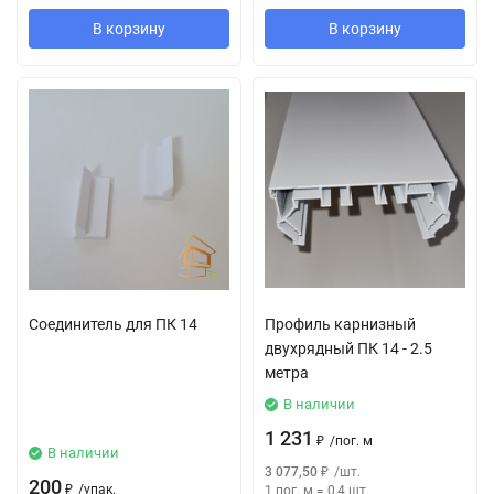
В корзину
В корзину
Соединитель для ПК 14
Профиль карнизный
двухрядный ПК 14 - 2.5
метра
В наличии
1 231
₽
/
пог. м
В наличии
3 077,50
₽
/
шт.
200
₽
/
упак.
1 пог. м
=
0,4
шт.