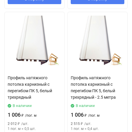
Профиль натяжного
Профиль натяжного
потолка карнизный с
потолка карнизный с
перегибом ПК 5, белый
перегибом ПК 5, белый
трехрядный
трехрядный - 2.5 метра
В наличии
В наличии
1 006
1 006
₽
/
пог. м
₽
/
пог. м
2 012
₽
/
шт.
2 515
₽
/
шт.
1 пог. м
=
0,5
шт.
1 пог. м
=
0,4
шт.