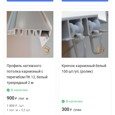
Профиль натяжного
Крючок карнизный белый
потолка карнизный с
100 шт/уп, (ролик)
перегибом ПК 12, белый
трехрядный 2 м
В наличии
900
₽
/
пог. м
В наличии
1 800
₽
/
шт.
300
₽
/
упак.
1 пог. м
=
0,5
шт.