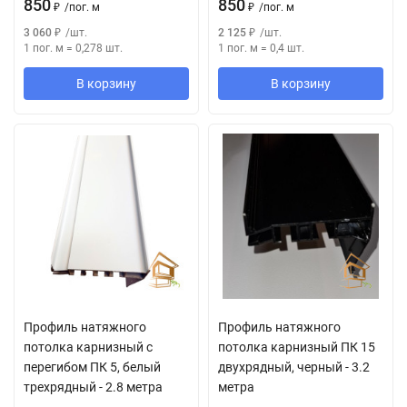
850
850
₽
/
пог. м
₽
/
пог. м
3 060
₽
/
шт.
2 125
₽
/
шт.
1 пог. м
=
0,278
шт.
1 пог. м
=
0,4
шт.
В корзину
В корзину
Профиль натяжного
Профиль натяжного
потолка карнизный с
потолка карнизный ПК 15
перегибом ПК 5, белый
двухрядный, черный - 3.2
трехрядный - 2.8 метра
метра